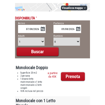
DISPONIBILITA '
Arrivo
Partenza
Adulti
Bambini
Monolocale Doppio
Superficie 20 m2
a partire
2 persona
da 45€
1 divano-letto
matrimoniale o 1 letto
matrimoniale o 2 letti
singoli
IVA inclusa nel prezzo
Monolocale con 1 Letto