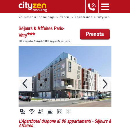
Voi siete qui :
home page
>
francia
>
île-de-france
>
vitry-sur-
seine
>
séjours & affaires paris-vitry
Séjours & Affaires Paris-
***
Vitry
108, boulevard de Stalingrad - 94400 Vitry-sur-Seine - Francia
L'Aparthotel dispone di 80 appartamenti
- Séjours &
Affaires