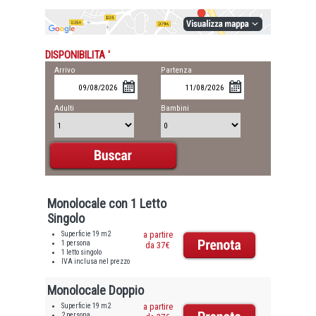
DISPONIBILITA '
Arrivo
Partenza
Adulti
Bambini
Monolocale con 1 Letto
Singolo
Superficie 19 m2
a partire
1 persona
da 37€
1 letto singolo
IVA inclusa nel prezzo
Monolocale Doppio
Superficie 19 m2
a partire
2 persona