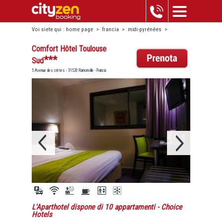
Voi siete qui :
home page
>
francia
>
midi-pyrénées
>
ramonville
>
comfort hôtel toulouse sud
Comfort Hôtel Toulouse
***
Sud
5 Avenue des crètes - 31520 Ramonville - Francia
L'Aparthotel dispone di 10 appartamenti
- Choice
Hotels