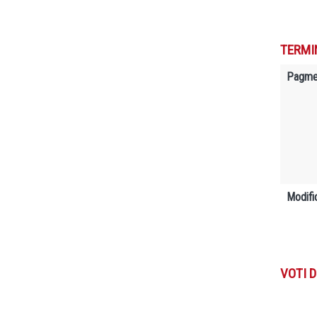
TERMI
Pagme
Modifi
VOTI D