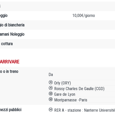
i
ggio
10,00€/giorno
io di biancheria
amani Noleggio
 cottura
ARRIVARE
o o in treno
Da
Orly (ORY)
Roissy Charles De Gaulle (CGD)
Gare de Lyon
Montparnasse -Paris
mezzi pubblici
RER A - stazione : Nanterre Université