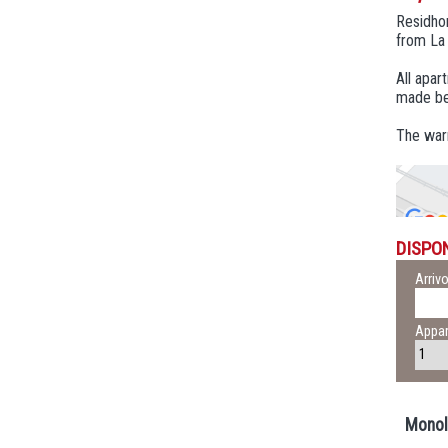
Residho
from La 
All apar
made bef
The warm
DISPON
Arriv
Appar
Monol