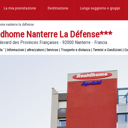
La mia prenotazione
Destinazione
Lunga soggiorno
o gruppi
ome nanterre la défense
idhome Nanterre La Défense
***
levard des Provinces Françaises - 92000 Nanterre - Francia
ta '
|
Informazioni
|
attrezzature
|
Services
|
Trasporto e distanza
|
Termini e Condizioni
|
Co