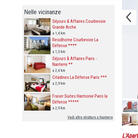
Nelle vicinanze
Séjours & Affaires Courbevoie
Grande Arche
a 1,4 km
Residhome Courbevoie La
Défense ****
a 1,5 km
Séjours & Affaires Paris -
Nanterre **
a 2,4 km
Citadines La Défense Paris ***
a 2,9 km
Fraser Suites Harmonie Paris la
Défense *****
a 2,9 km
Vedi altre strutture a Nanterre
L'Apar