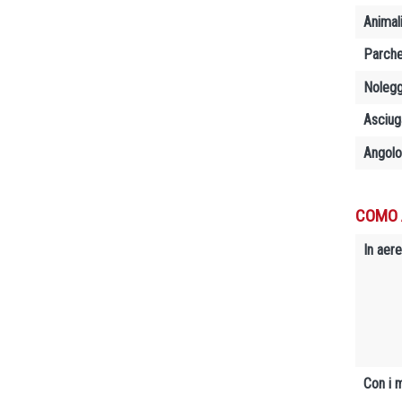
Animal
Parche
Nolegg
Asciug
Angolo
COMO 
In aere
Con i 