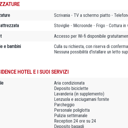
ZZATURE
zature
Scrivania - TV a schermo piatto - Telef
 attrezzata
Stoviglie - Microonde - Frigo - Cottura i
t
Accesso per Wi-fi disponibile gratuitamen
ie e bambini
Culla su richiesta, con riserva di conferm
Nessuna possibilità d'istallare un letto s
IDENCE HOTEL E I SUOI SERVIZI
le
Aria condizionata
Deposito biciclette
Lavanderia (in supplemento)
Lenzuola e asciugamani fornite
Parcheggio
Personale poliglotta
Pulizia settimanale
Reception 24 ore su 24
Deposito bagagli