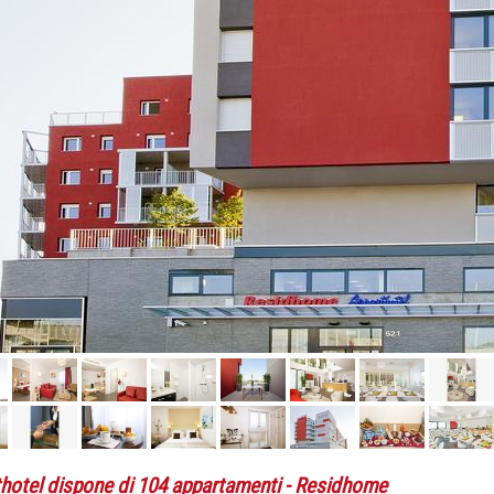
thotel dispone di 104 appartamenti
- Residhome