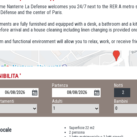
me Nanterre La Defense welcomes you 24/7 next to the RER A metro stat
Défense and the center of Paris.
tments are fully furnished and equipped with a desk, a bathroom and a k
ore arrival and a house cleaning including linen changing is provided on
 and functional environment will allow you to relax, work, or receive fri
IBILITA '
o
Partenza
Notti
tamenti
Adulti
Bambini
Superficie 22 m2
ocale
2 persona
1 letto matrimoniale o 2 letti singoli