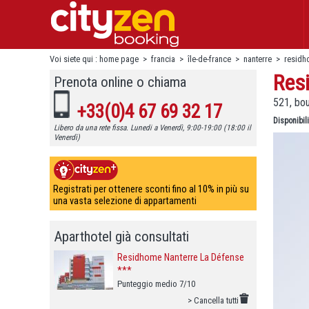
Voi siete qui :
home page
>
francia
>
île-de-france
>
nanterre
>
residh
Res
Prenota online o chiama
521, bou
+33(0)4 67 69 32 17
Disponibili
Libero da una rete fissa. Lunedi a Venerdì, 9:00-19:00 (18:00 il
Venerdì)
Registrati per ottenere sconti fino al 10% in più su
una vasta selezione di appartamenti
Aparthotel già consultati
Residhome Nanterre La Défense
***
Punteggio medio 7/10
> Cancella tutti