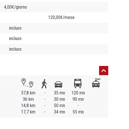
4,00€/giorno
120,00€/mese
incluso
incluso
incluso
37,8 km
-
35 mn
120 mn
36 km
-
30 mn
90 mn
14,8 km
-
50 mn
-
17,7 km
-
34 mn
55 mn