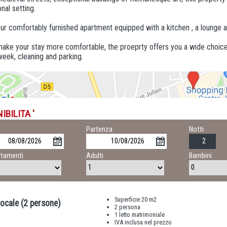
nal setting.
ur comfortably furnished apartment equipped with a kitchen , a lounge a
ake your stay more comfortable, the proeprty offers you a wide choice o
eek, cleaning and parking.
IBILITA '
o
Partenza
Notti
tamenti
Adulti
Bambini
Superficie 20 m2
ocale (2 persone)
2 persona
1 letto matrimoniale
IVA inclusa nel prezzo