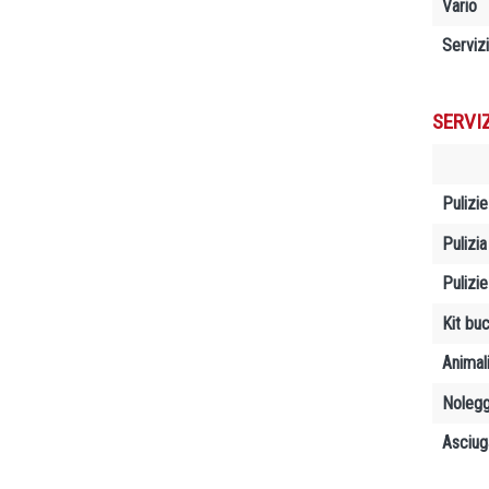
Vario
Servizi
SERVI
Pulizie
Pulizia
Pulizi
Kit bu
Animal
Nolegg
Asciug