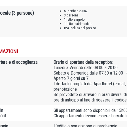
Superficie 20 m2
ocale (3 persone)
3 persona
1 letto singolo
1 letto matrimoniale
IVA inclusa nel prezzo
MAZIONI
rtura e di accoglienza
Orario di apertura della reception:
Lunedi a Venerdì dalle 08:00 a 20:00
Sabato e Domenica dalle 07:30 a 12:00 
Aperto 7 giorni su 7
I dettagli completi del Aparthotel (e-mail
prenotazione
Se prevedete di arrivare in orari diversi d
ore di anticipo al fine di ricevere il codic
in
Gli appartamenti sono disponibili da 15h0
out
Gli appartamenti devono essere lasciate 
ggio
L'edificio non dispone di parcheggio