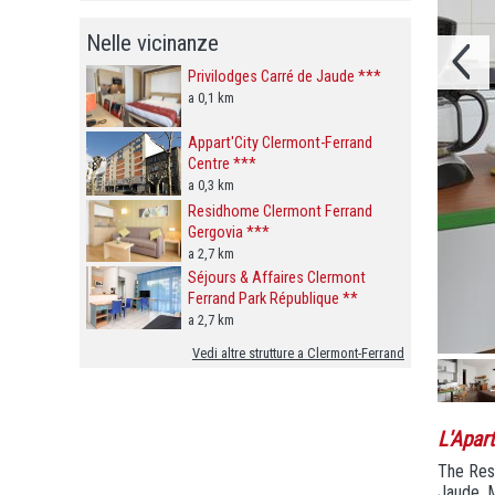
Nelle vicinanze
Privilodges Carré de Jaude ***
a 0,1 km
Appart'City Clermont-Ferrand
Centre ***
a 0,3 km
Residhome Clermont Ferrand
Gergovia ***
a 2,7 km
Séjours & Affaires Clermont
Ferrand Park République **
a 2,7 km
Vedi altre strutture a Clermont-Ferrand
L'Apar
The Resi
Jaude. M