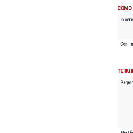
COMO 
In aere
Con i 
TERMI
Pagme
Modifi