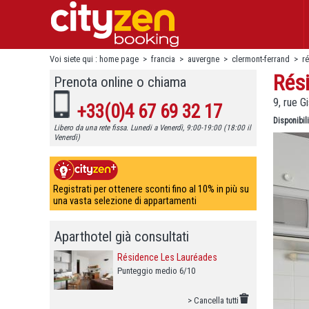
Voi siete qui :
home page
>
francia
>
auvergne
>
clermont-ferrand
>
r
Rés
Prenota online o chiama
9, rue G
+33(0)4 67 69 32 17
Disponibili
Libero da una rete fissa. Lunedi a Venerdì, 9:00-19:00 (18:00 il
Venerdì)
Registrati per ottenere sconti fino al 10% in più su
una vasta selezione di appartamenti
Aparthotel già consultati
Résidence Les Lauréades
Punteggio medio 6/10
> Cancella tutti