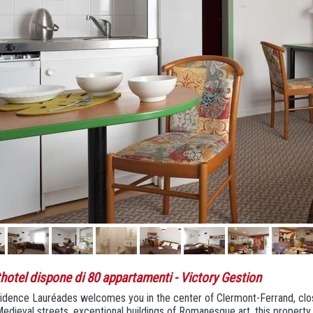
thotel dispone di 80 appartamenti
- Victory Gestion
dence Lauréades welcomes you in the center of Clermont-Ferrand, close
edieval streets, exceptional buildings of Romanesque art, this property 