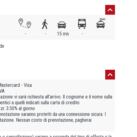
-
-
15 mn
-
ude
astercard - Visa
IVA
azione vi sarà richiesta all’arrivo. Il cognome e il nome sulla
tici a quelli indicati sulla carta di credito
zi: 3.50% al giorno
prenotazione saranno protetti da una connessione sicura. I
notazione. Nessun costo di prenotazione, pagherai
e cancellazione) variano a seconda del tipo di offerta e la