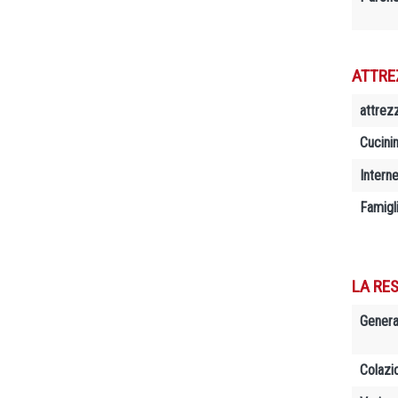
ATTRE
attrez
Cucini
Interne
Famigl
LA RES
Genera
Colazi