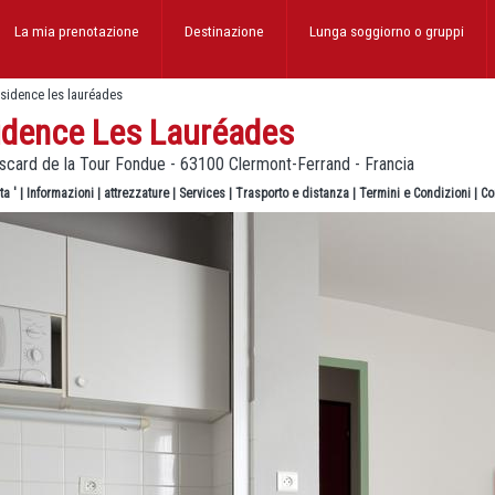
La mia prenotazione
Destinazione
Lunga soggiorno
o gruppi
ésidence les lauréades
idence Les Lauréades
iscard de la Tour Fondue - 63100 Clermont-Ferrand - Francia
ta '
|
Informazioni
|
attrezzature
|
Services
|
Trasporto e distanza
|
Termini e Condizioni
|
Co