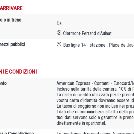
ARRIVARE
o o in treno
Da
Clermont-Ferrand d'Aulnat
mezzi pubblici
Bus ligne 14 - stazione : Place de Ja
NI E CONDIZIONI
nto
American Express - Contanti - Eurocard/M
Incluso nella tariffa della camera: 10% di 
La carta di credito utilizzata per le prenot
vostra carta d’identità dovranno essere iden
La tassa di soggiorno non incluse nei prez
I dati che ci comunicherai all'atto della 
tuoi dati servono solo a garantire la pre
direttamente in aparthotel.
ca e Cancellazione
Le condizioni di prenotazione (pagamento 