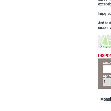
exceptio
Enjoy yo
And to m
once a w
DISPON
Arriv
Appar
Monol