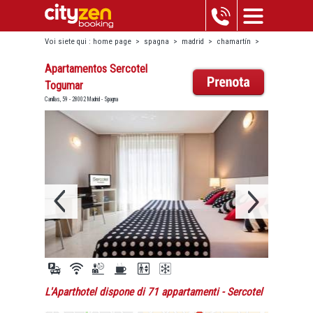
Voi siete qui :
home page
>
spagna
>
madrid
>
chamartín
>
apartamentos sercotel togumar
Apartamentos Sercotel
Togumar
Canillas, 59 - 28002 Madrid - Spagna
L'Aparthotel dispone di 71 appartamenti
- Sercotel