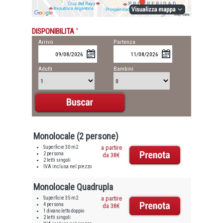
DISPONIBILITA '
Arrivo
Partenza
Adulti
Bambini
Monolocale (2 persone)
Superficie 30 m2
a partire
2 persona
da 38€
2 letti singoli
IVA inclusa nel prezzo
Monolocale Quadrupla
Superficie 35 m2
a partire
4 persona
da 38€
1 divano letto doppio
2 letti singoli