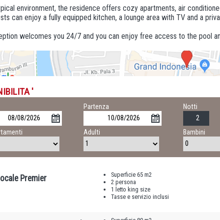
typical environment, the residence offers cozy apartments, air conditio
ests can enjoy a fully equipped kitchen, a lounge area with TV and a priv
ption welcomes you 24/7 and you can enjoy free access to the pool and
IBILITA '
o
Partenza
Notti
tamenti
Adulti
Bambini
Superficie 65 m2
ocale Premier
2 persona
1 letto king size
Tasse e servizio inclusi