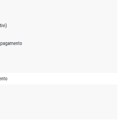
ivi)
 a pagamento
ento