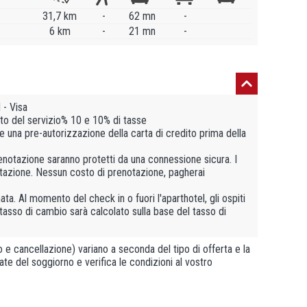
31,7 km
-
62 mn
-
6 km
-
21 mn
-
- Visa
to del servizio% 10 e 10% di tasse
uare una pre-autorizzazione della carta di credito prima della
prenotazione saranno protetti da una connessione sicura. I
notazione. Nessun costo di prenotazione, pagherai
ata. Al momento del check in o fuori l'aparthotel, gli ospiti
 tasso di cambio sarà calcolato sulla base del tasso di
e cancellazione) variano a seconda del tipo di offerta e la
ate del soggiorno e verifica le condizioni al vostro