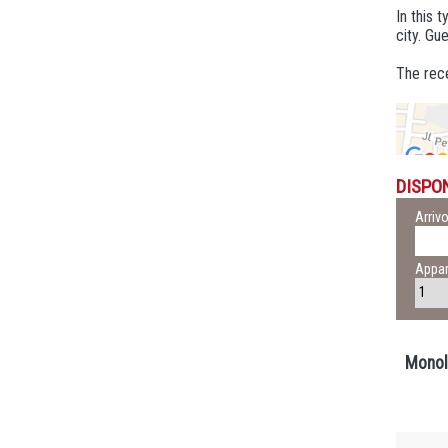
In this 
city. Gu
The rece
DISPON
Arriv
Appar
Monol