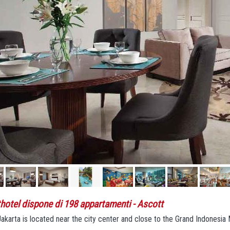
thotel dispone di 198 appartamenti
- Ascott
akarta is located near the city center and close to the Grand Indonesia 