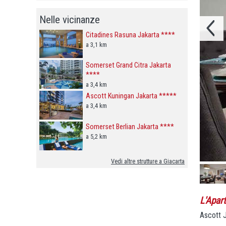
Nelle vicinanze
Citadines Rasuna Jakarta ****
a 3,1 km
Somerset Grand Citra Jakarta
****
a 3,4 km
Ascott Kuningan Jakarta *****
a 3,4 km
Somerset Berlian Jakarta ****
a 5,2 km
Vedi altre strutture a Giacarta
L'Apar
Ascott J