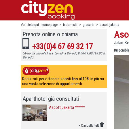
Voi siete qui :
home page
>
indonesia
>
giacarta
>
ascott jakarta
Asc
Prenota online o chiama
Jalan Ke
+33(0)4 67 69 32 17
Disponibili
Libero da una rete fissa. Lunedi a Venerdì, 9:00-19:00 (18:00 il
Venerdì)
Registrati per ottenere sconti fino al 10% in più su
una vasta selezione di appartamenti
Aparthotel già consultati
Ascott Jakarta *****
> Cancella tutti