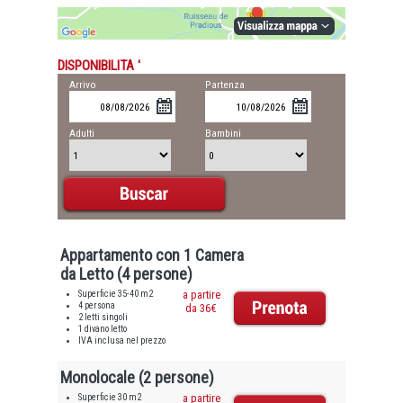
DISPONIBILITA '
Arrivo
Partenza
Adulti
Bambini
Appartamento con 1 Camera
da Letto (4 persone)
Superficie 35-40 m2
a partire
4 persona
da 36€
2 letti singoli
1 divano letto
IVA inclusa nel prezzo
Monolocale (2 persone)
Superficie 30 m2
a partire