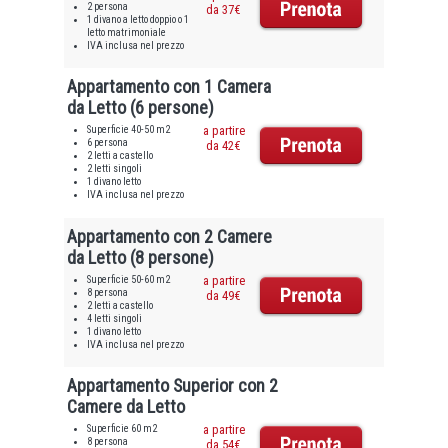
2 persona
da 37€
1 divano a letto doppio o 1
letto matrimoniale
IVA inclusa nel prezzo
Appartamento con 1 Camera
da Letto (6 persone)
Superficie 40-50 m2
a partire
6 persona
da 42€
2 letti a castello
2 letti singoli
1 divano letto
IVA inclusa nel prezzo
Appartamento con 2 Camere
da Letto (8 persone)
Superficie 50-60 m2
a partire
8 persona
da 49€
2 letti a castello
4 letti singoli
1 divano letto
IVA inclusa nel prezzo
Appartamento Superior con 2
Camere da Letto
Superficie 60 m2
a partire
8 persona
da 54€