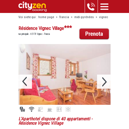
Voi siete qui :
home page
>
francia
>
midi-pyrénées
>
vignec
>
résidence vignec village
***
Résidence Vignec Village
rue principale - 65170 Vignec - Francia
L'Aparthotel dispone di 40 appartamenti
-
Résidence Vignec Village