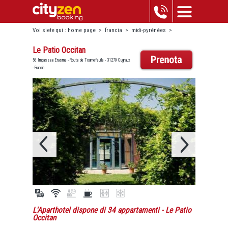
Voi siete qui :
home page
>
francia
>
midi-pyrénées
>
cugnaux
>
le patio occitan
Le Patio Occitan
56 Impassee Erasme - Route de Tournefeuille - 31270 Cugnaux
- Francia
L'Aparthotel dispone di 34 appartamenti
- Le Patio
Occitan