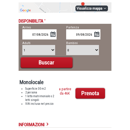
DISPONIBILITA '
Arrivo
Partenza
Adulti
Bambini
Monolocale
Superficie 30 m2
a partire
2 persona
da 46€
1 letto matrimoniale o 2
letti singoli
IVA inclusa nel prezzo
INFORMAZIONI