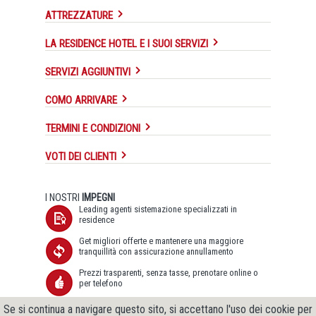
ATTREZZATURE
LA RESIDENCE HOTEL E I SUOI SERVIZI
SERVIZI AGGIUNTIVI
COMO ARRIVARE
TERMINI E CONDIZIONI
VOTI DEI CLIENTI
I NOSTRI
IMPEGNI
Leading agenti sistemazione specializzati in
residence
Get migliori offerte e mantenere una maggiore
tranquillità con assicurazione annullamento
Prezzi trasparenti, senza tasse, prenotare online o
per telefono
Trasmissione dati SSL sicura, Garanzia di tutela dei
Se si continua a navigare questo sito, si accettano l'uso dei cookie per
dati