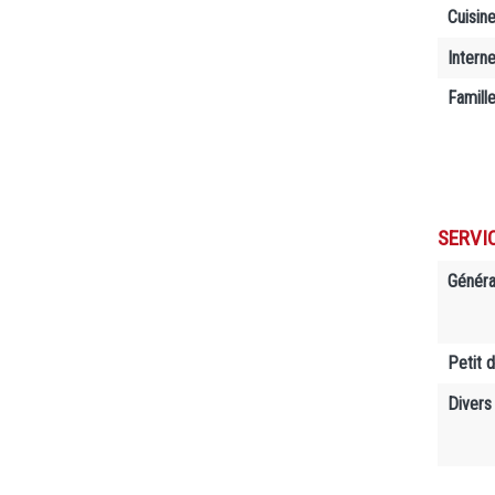
Cuisin
Interne
Famill
SERVI
Généra
Petit 
Divers