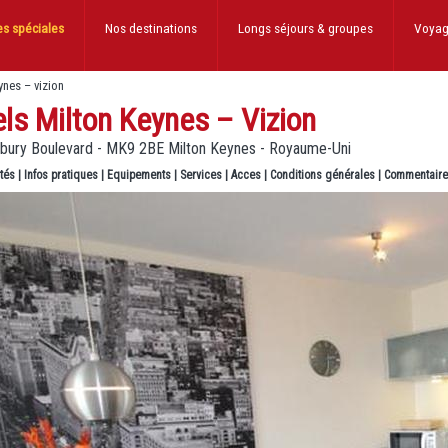
es spéciales
Nos destinations
Longs séjours
& groupes
Voyag
ynes – vizion
ls Milton Keynes – Vizion
bury Boulevard - MK9 2BE Milton Keynes - Royaume-Uni
ités
|
Infos pratiques
|
Equipements
|
Services
|
Acces
|
Conditions générales
|
Commentair