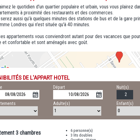
aimez le quotidien d’un quartier populaire et urbain, vous vous plairez 
artements à proximité des restaurants et des commerces.
serez aussi qu’à quelques minutes des stations de bus et de la gare prin
omme Londres qui n'est située qu'à 40 minutes.
 ces appartements vous conviendront autant pour des vacances que pour un
 et confortable et sont aménagés avec goût.
IBILITÉS DE L'APPART HOTEL
ée
Départ
Nuit(s)
rtements
Adulte(s)
Enfant(s)
6 personne(s)
tement 3 chambres
3 lits doubles
Quartier : Vizion