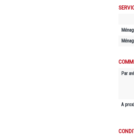
SERVI
Ménag
Ménage
COMME
Par avi
A prox
CONDI