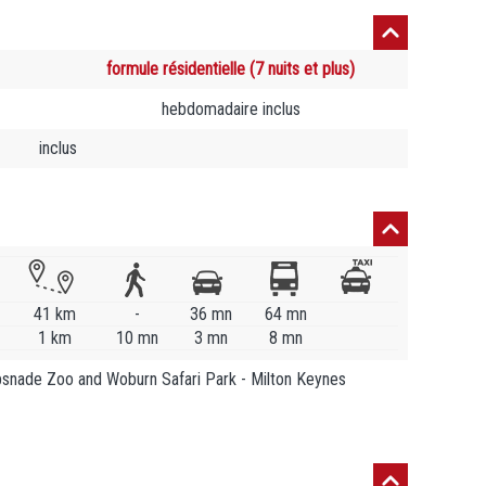
formule résidentielle (7 nuits et plus)
hebdomadaire inclus
inclus
41 km
-
36 mn
64 mn
1 km
10 mn
3 mn
8 mn
ipsnade Zoo and Woburn Safari Park - Milton Keynes