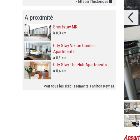
> Effacer l'historique
A proximité
Shortstay MK
à 0,0 km
City Stay Vizion Garden
Apartments
à 0,3 km
City Stay The Hub Apartments
à 0,4 km
Voir tous les établissements à Milton Keynes
Appart