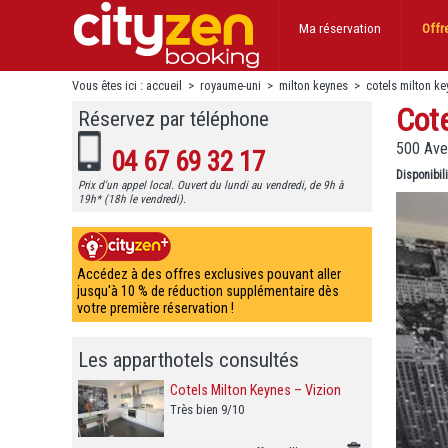
Ma réservation
Offr
Vous êtes ici :
accueil
>
royaume-uni
>
milton keynes
>
cotels milton ke
Cote
Réservez par téléphone
500 Ave
04 67 69 32 17
Disponibil
Prix d'un appel local. Ouvert du lundi au vendredi, de 9h à
19h* (18h le vendredi).
Accédez à des offres exclusives pouvant aller
jusqu'à 10 % de réduction supplémentaire dès
votre première réservation !
Les apparthotels consultés
Cotels Milton Keynes – Vizion
Très bien 9/10