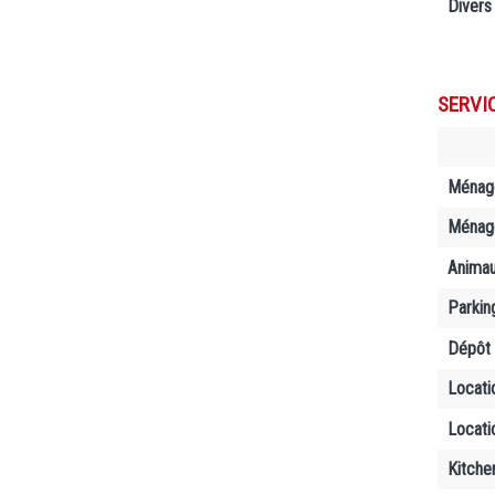
Divers
SERVI
Ménag
Ménage
Anima
Parkin
Dépôt 
Locati
Locati
Kitche