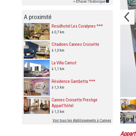
> Effacer l'historique
A proximité
Residhotel Les Coralynes ***
à 0,7 km
Citadines Cannes Croisette
à 1,0 km
La Villa Carnot
à 1,1 km
Résidence Gambetta ***
à 1,3 km
Cannes Croisette Prestige
Appart'hôtel
à 1,3 km
Voir tous les établissements à Cannes
Appart