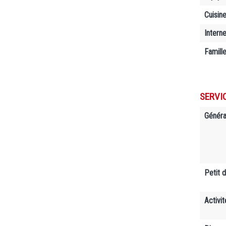
Cuisin
Interne
Famill
SERVI
Généra
Petit 
Activit