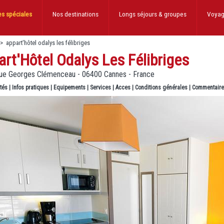
es spéciales
Nos destinations
Longs séjours
& groupes
Voyag
>
appart'hôtel odalys les félibriges
rt'Hôtel Odalys Les Félibriges
ue Georges Clémenceau - 06400 Cannes - France
ités
|
Infos pratiques
|
Equipements
|
Services
|
Acces
|
Conditions générales
|
Commentair