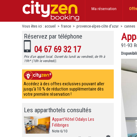
Ma réservation
Offr
Vous êtes ici :
accueil
>
france
>
provence-alpes-côte d'azur
>
cannes
Appa
Réservez par téléphone
91-93 R
04 67 69 32 17
Disponibil
Prix d'un appel local. Ouvert du lundi au vendredi, de 9h à
19h* (18h le vendredi).
Accédez à des offres exclusives pouvant aller
jusqu'à 10 % de réduction supplémentaire dès
votre première réservation !
Les apparthotels consultés
Appart'Hôtel Odalys Les
Félibriges
Note 6/10