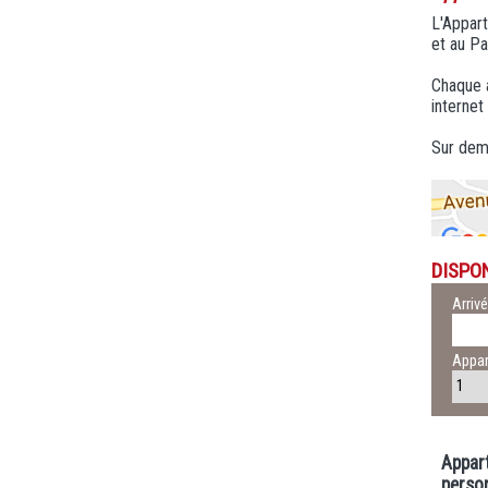
L'Appart
et au Pa
Chaque a
internet 
Sur dema
DISPON
Arriv
Appa
Appar
perso