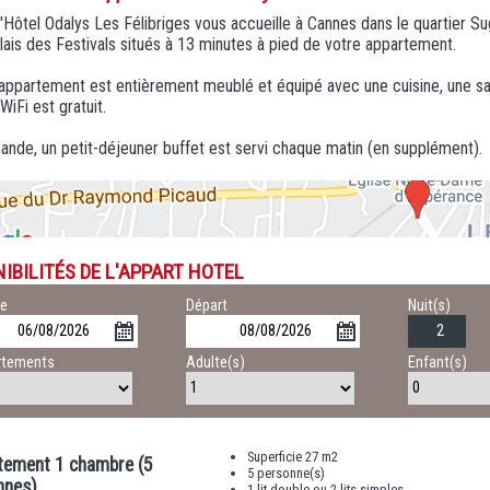
'Hôtel Odalys Les Félibriges vous accueille à Cannes dans le quartier S
lais des Festivals situés à 13 minutes à pied de votre appartement.
ppartement est entièrement meublé et équipé avec une cuisine, une salle
WiFi est gratuit.
nde, un petit-déjeuner buffet est servi chaque matin (en supplément).
IBILITÉS DE L'APPART HOTEL
ée
Départ
Nuit(s)
rtements
Adulte(s)
Enfant(s)
Superficie 27 m2
tement 1 chambre (5
5 personne(s)
nnes)
1 lit double ou 2 lits simples