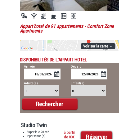
Appart'hotel de 91 appartements
- Comfort Zone
Apartments
DISPONIBILITÉS DE L'APPART HOTEL
Arrivée
Départ
Adulte(s)
Enfant(s)
Studio Twin
Superficie 20 m2
à partir
2 personne(s)
de 80€