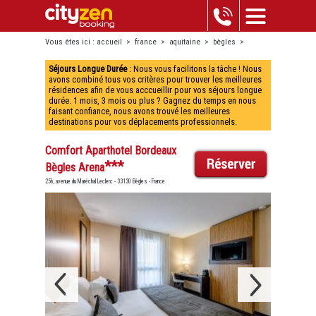
Vous êtes ici :
accueil
>
france
>
aquitaine
>
bègles
>
comfort aparthotel bordeaux bègles arena
Séjours Longue Durée
: Nous vous facilitons la tâche ! Nous
avons combiné tous vos critères pour trouver les meilleures
résidences afin de vous acccueillir pour vos séjours longue
durée. 1 mois, 3 mois ou plus ? Gagnez du temps en nous
faisant confiance, nous avons trouvé les meilleures
destinations pour vos déplacements professionnels.
Comfort Aparthotel Bordeaux
***
Bègles Arena
256, avenue du Maréchal Leclerc - 33130 Bègles - France