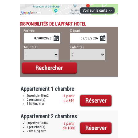
DISPONIBILITÉS DE L'APPART HOTEL
Arrivée
Départ
Adulte(s)
Enfant(s)
Appartement 1 chambre
Superficie 40 m2
à partir
2 personne(s)
de 84€
1 lit King size
Appartement 2 chambres
Superficie 60 m2
à partir
4 personne(s)
de 106€
2 lits King size