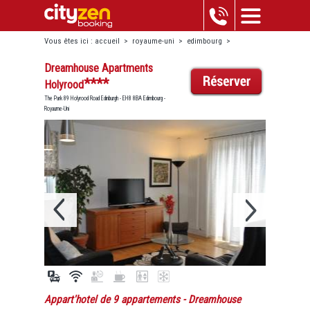
Vous êtes ici :
accueil
>
royaume-uni
>
edimbourg
>
dreamhouse apartments holyrood
Dreamhouse Apartments
****
Holyrood
The Park 89 Holyrood Road Edinburgh - EH8 8BA Edimbourg -
Royaume-Uni
Appart'hotel de 9 appartements
- Dreamhouse