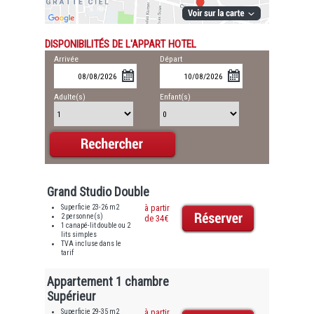
DISPONIBILITÉS DE L'APPART HOTEL
Arrivée
Départ
Adulte(s)
Enfant(s)
Grand Studio Double
Superficie 23-26 m2
à partir
2 personne(s)
de 34€
1 canapé-lit double ou 2
lits simples
TVA incluse dans le
tarif
Appartement 1 chambre
Supérieur
Superficie 29-35 m2
à partir