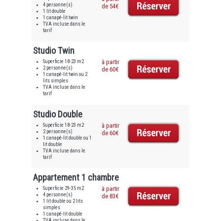
4 personne(s)
de 54€
1 lit double
1 canapé-lit twin
TVA incluse dans le
tarif
Studio Twin
Superficie 18-23 m2
à partir
2 personne(s)
de 60€
1 canapé-lit twin ou 2
lits simples
TVA incluse dans le
tarif
Studio Double
Superficie 18-23 m2
à partir
2 personne(s)
de 60€
1 canapé-lit double ou 1
lit double
TVA incluse dans le
tarif
Appartement 1 chambre
Superficie 29-35 m2
à partir
4 personne(s)
de 83€
1 lit double ou 2 lits
simples
1 canapé-lit double
TVA incluse dans le