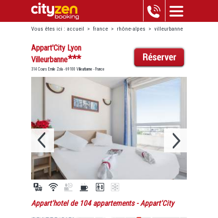
Vous êtes ici :
accueil
>
france
>
rhône-alpes
>
villeurbanne
>
appart'city lyon villeurbanne
Appart'City Lyon
***
Villeurbanne
314 Cours Emile Zola - 69100 Villeurbanne - France
Appart'hotel de 104 appartements
- Appart'City