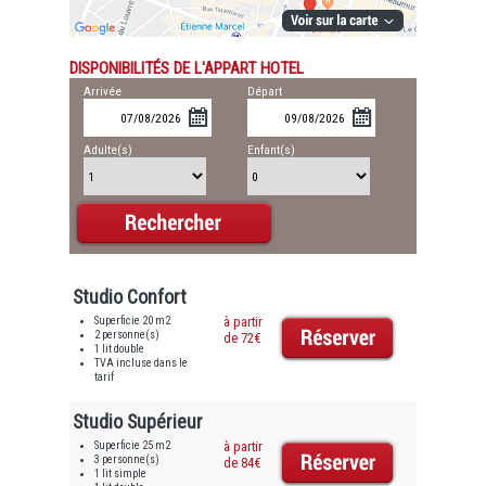
DISPONIBILITÉS DE L'APPART HOTEL
Arrivée
Départ
Adulte(s)
Enfant(s)
Studio Confort
Superficie 20 m2
à partir
2 personne(s)
de 72€
1 lit double
TVA incluse dans le
tarif
Studio Supérieur
Superficie 25 m2
à partir
3 personne(s)
de 84€
1 lit simple