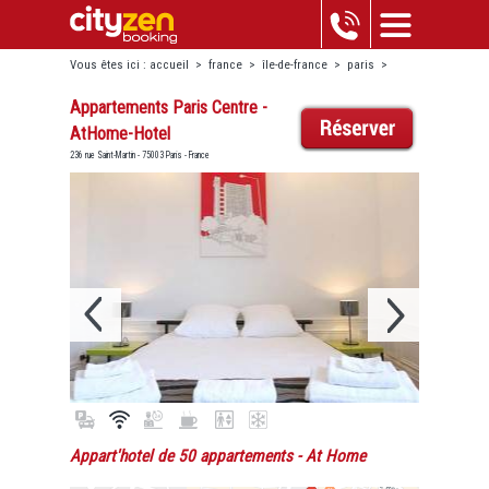
Vous êtes ici :
accueil
>
france
>
île-de-france
>
paris
>
bastille-république
>
appartements paris centre - athome-hotel
Appartements Paris Centre -
AtHome-Hotel
236 rue Saint-Martin - 75003 Paris - France
Appart'hotel de 50 appartements
- At Home