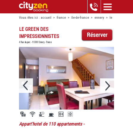
Vous êtes ici :
accueil
>
france
>
île-de-france
>
ennery
>
le
green des impressionnistes
LE GREEN DES
IMPRESSIONNISTES
4 Rue du parc - 95300 Ennery - France
Appart'hotel de 110 appartements
-