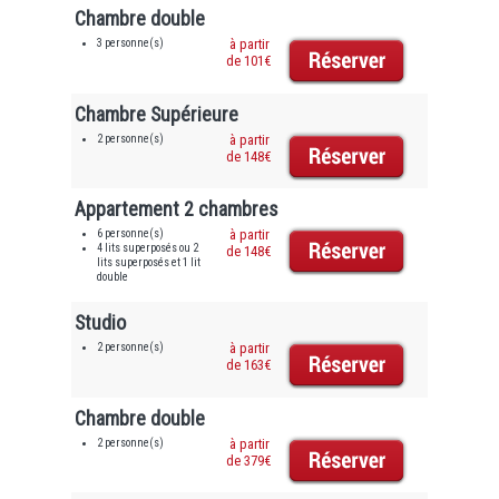
Chambre double
3 personne(s)
à partir
de 101€
Chambre Supérieure
2 personne(s)
à partir
de 148€
Appartement 2 chambres
6 personne(s)
à partir
4 lits superposés ou 2
de 148€
lits superposés et 1 lit
double
Studio
2 personne(s)
à partir
de 163€
Chambre double
2 personne(s)
à partir
de 379€