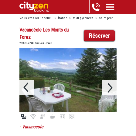
Vous êtes ici :
accueil
>
france
>
midi-pyrénées
>
saint-jean
>
vacancéole les monts du forez
Vacancéole Les Monts du
Forez
Ventuel - 42440 Saint-Jean - France
- Vacanceole