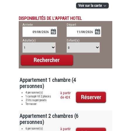
DISPONIBILITÉS DE L'APPART HOTEL
Arrivée
Départ
Adulte(s)
Enfant(s)
Appartement 1 chambre (4
personnes)
4 personne(s)
à partir
1 canapé-lit 2 places
de 42€
2 lits superposés
Terrasse
Appartement 2 chambres (6
personnes)
6 personne(s)
à partir