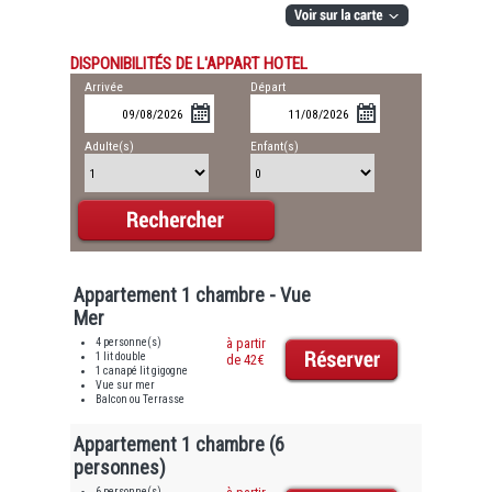
DISPONIBILITÉS DE L'APPART HOTEL
Arrivée
Départ
Adulte(s)
Enfant(s)
Appartement 1 chambre - Vue
Mer
4 personne(s)
à partir
1 lit double
de 42€
1 canapé lit gigogne
Vue sur mer
Balcon ou Terrasse
Appartement 1 chambre (6
personnes)
6 personne(s)