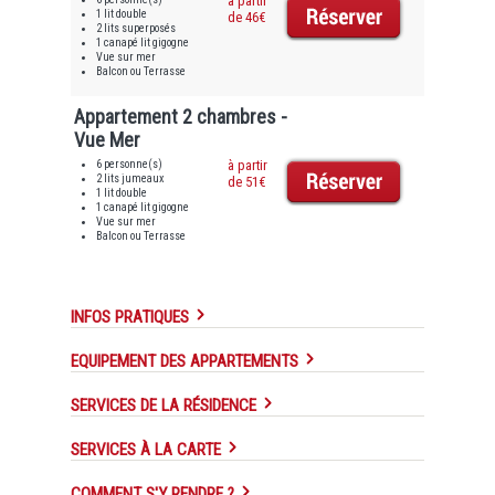
à partir
1 lit double
de 46€
2 lits superposés
1 canapé lit gigogne
Vue sur mer
Balcon ou Terrasse
Appartement 2 chambres -
Vue Mer
6 personne(s)
à partir
2 lits jumeaux
de 51€
1 lit double
1 canapé lit gigogne
Vue sur mer
Balcon ou Terrasse
INFOS PRATIQUES
EQUIPEMENT DES APPARTEMENTS
SERVICES DE LA RÉSIDENCE
SERVICES À LA CARTE
COMMENT S'Y RENDRE ?