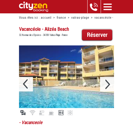
Vous êtes ici :
accueil
>
france
>
valras-plage
>
vacancéole -
alizéa beach
Vacancéole - Alizéa Beach
32 Avenue des Elysées - 34350 Valras-Plage - France
- Vacanceole