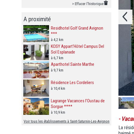
> Effacer l'historique
A proximité
Residhotel Golf Grand Avignon
***
à 4,2 km
KOSY Appart'Hôtel Campus Del
Sol Esplanade
à 6,7 km
Aparthotel Sainte Marthe
à 9,7 km
Résidence Les Cordeliers
à 10,4 km
Lagrange Vacances l’Oustau de
Sorgue ****
à 10,9 km
- Vaca
Voir tous les établissements à Saint-Saturnin-Les-Avignon
La résid
baigné 