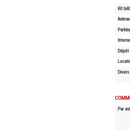
Kit bé
Anima
Parkin
Interne
Dépôt 
Locati
Divers
COMME
Par avi