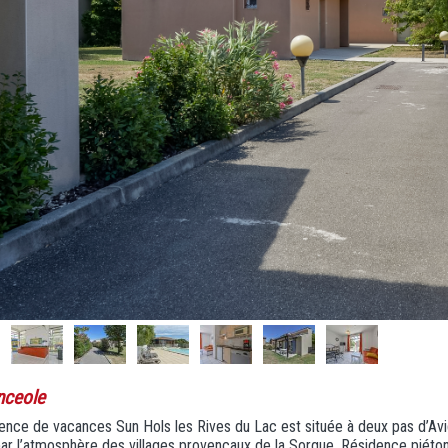
nceole
ence de vacances Sun Hols les Rives du Lac est située à deux pas d’Avi
par l’atmosphère des villages provençaux de la Sorgue. Résidence piét