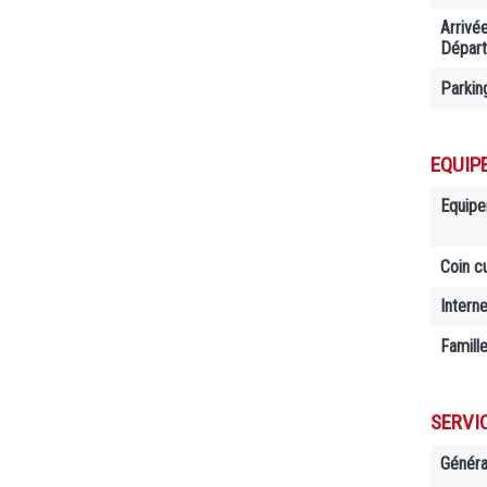
Arrivé
Départ
Parkin
EQUIP
Equip
Coin cu
Interne
Famill
SERVI
Généra