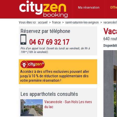
Ma réservation
Offr
Vous êtes ici :
accueil
>
france
>
saint-saturnin-les-avignon
>
vacancéole
Vaca
Réservez par téléphone
640 rou
04 67 69 32 17
Disponibil
Prix d'un appel local. Ouvert du lundi au vendredi, de 9h à
19h* (18h le vendredi).
Accédez à des offres exclusives pouvant aller
jusqu'à 10 % de réduction supplémentaire dès
votre première réservation !
Les apparthotels consultés
Vacancéole - Sun Hols Les rives
du lac