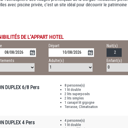
elles avec piscine privée, c’est un site idéal pour découvrir le patrimoin
IBILITÉS DE L'APPART HOTEL
ée
Départ
Nuit(s)
rtements
Adulte(s)
Enfant(s)
8 personne(s)
N DUPLEX 6/8 Pers
1 lit double
2 lits superposés
2 lits simples
1 canapé lit gigogne
Terrasse, Climatisation
4 personne(s)
N DUPLEX 4 Pers
1 lit double