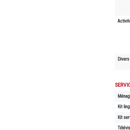
Activit
Divers
SERVI
Ménage
Kit li
Kit se
Télévi