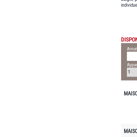
individu
DISPON
Arriv
Appa
MAISO
MAISO