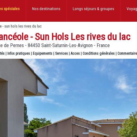
es spéciales
Nos destinations
Longs séjours
& groupes
Voyag
 - sun hols les rives du lac
ncéole - Sun Hols Les rives du lac
te de Pernes - 84450 Saint-Saturnin-Les-Avignon - France
ités
|
Infos pratiques
|
Equipements
|
Services
|
Acces
|
Conditions générales
|
Commentair