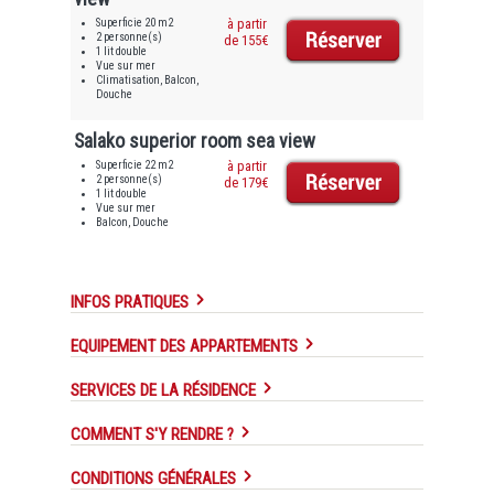
Superficie 20 m2
à partir
2 personne(s)
de 155€
1 lit double
Vue sur mer
Climatisation, Balcon,
Douche
Salako superior room sea view
Superficie 22 m2
à partir
2 personne(s)
de 179€
1 lit double
Vue sur mer
Balcon, Douche
INFOS PRATIQUES
EQUIPEMENT DES APPARTEMENTS
SERVICES DE LA RÉSIDENCE
COMMENT S'Y RENDRE ?
CONDITIONS GÉNÉRALES