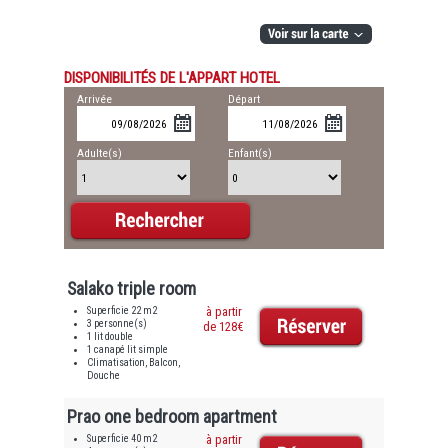
DISPONIBILITÉS DE L'APPART HOTEL
Arrivée
Départ
Adulte(s)
Enfant(s)
Salako triple room
Superficie 22 m2
à partir
3 personne(s)
de 128€
1 lit double
1 canapé lit simple
Climatisation, Balcon,
Douche
Prao one bedroom apartment
Superficie 40 m2
à partir