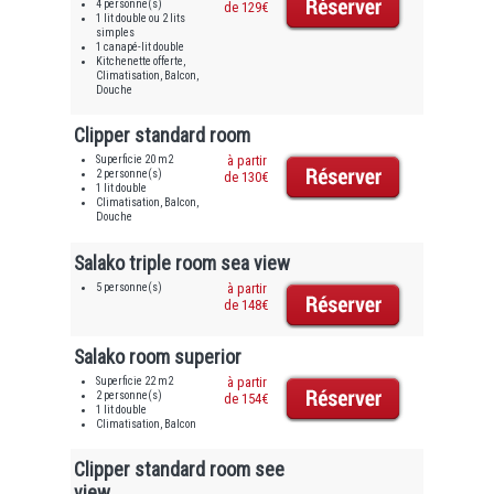
4 personne(s)
de 129€
1 lit double ou 2 lits
simples
1 canapé-lit double
Kitchenette offerte,
Climatisation, Balcon,
Douche
Clipper standard room
Superficie 20 m2
à partir
2 personne(s)
de 130€
1 lit double
Climatisation, Balcon,
Douche
Salako triple room sea view
5 personne(s)
à partir
de 148€
Salako room superior
Superficie 22 m2
à partir
2 personne(s)
de 154€
1 lit double
Climatisation, Balcon
Clipper standard room see
view