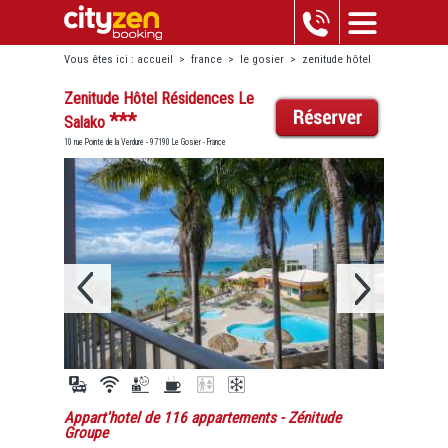
Vous êtes ici :
accueil
>
france
>
le gosier
>
zenitude hôtel
résidences le salako
Zenitude Hôtel Résidences Le
***
Salako
10 rue Pointe de la Verdure - 97190 Le Gosier - France
Appart'hotel de 116 appartements
- Zénitude
Groupe