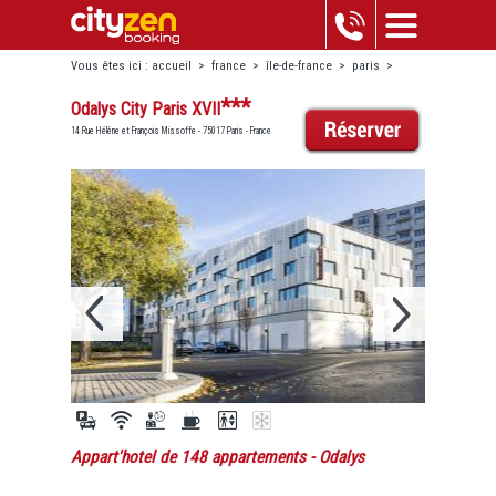
Vous êtes ici :
accueil
>
france
>
île-de-france
>
paris
>
odalys city paris xvii
***
Odalys City Paris XVII
14 Rue Hélène et François Missoffe - 75017 Paris - France
Appart'hotel de 148 appartements
- Odalys