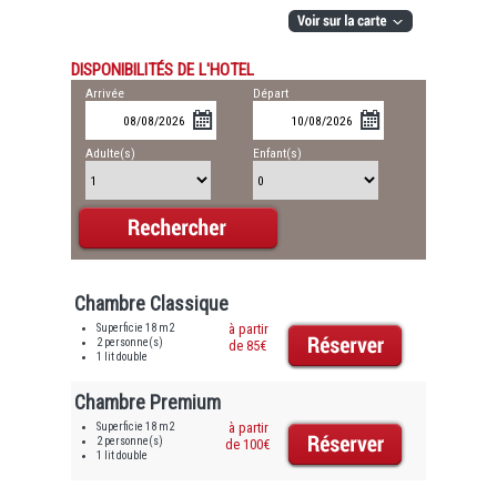
DISPONIBILITÉS DE L'HOTEL
Arrivée
Départ
Adulte(s)
Enfant(s)
Chambre Classique
Superficie 18 m2
à partir
2 personne(s)
de 85€
1 lit double
Chambre Premium
Superficie 18 m2
à partir
2 personne(s)
de 100€
1 lit double