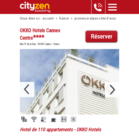
Vous êtes ici :
accueil
>
france
>
provence-alpes-côte d'azur
>
cannes
>
okko hotels cannes centre
OKKO Hotels Cannes
****
Centre
6bis Pl. de la Gare - 06400 Cannes - France
Hotel de 110 appartements
- OKKO Hotels