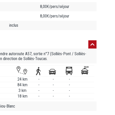
8,00€/pers/séjour
8,00€/pers/séjour
inclus
dre autoroute A57, sortie n°7 (Solliès-Pont / Solliès-
n direction de Solliès-Toucas.
24 km
-
-
-
84 km
-
-
-
3 km
-
-
-
18 km
-
-
-
Siou-Blanc