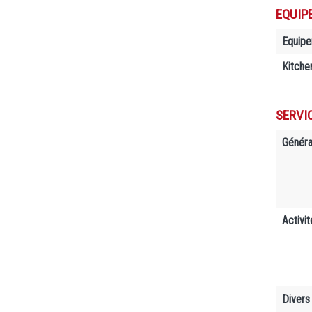
EQUIP
Equip
Kitche
SERVI
Généra
Activit
Divers