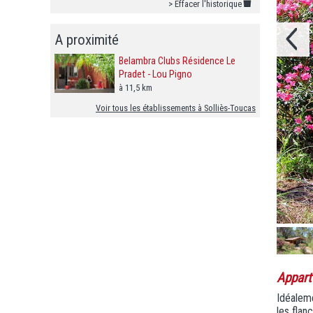
> Effacer l'historique
A proximité
Belambra Clubs Résidence Le
Pradet - Lou Pigno
à 11,5 km
Voir tous les établissements à Solliès-Toucas
Appart
Idéalem
les flan