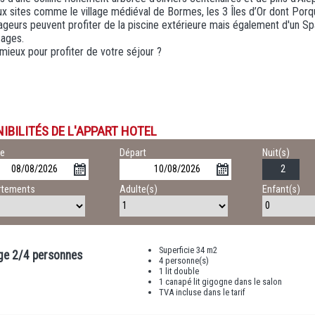
 sites comme le village médiéval de Bormes, les 3 Îles d’Or dont Porque
geurs peuvent profiter de la piscine extérieure mais également d'un S
ages.
mieux pour profiter de votre séjour ?
IBILITÉS DE L'APPART HOTEL
ée
Départ
Nuit(s)
rtements
Adulte(s)
Enfant(s)
Superficie 34 m2
ge 2/4 personnes
4 personne(s)
1 lit double
1 canapé lit gigogne dans le salon
TVA incluse dans le tarif