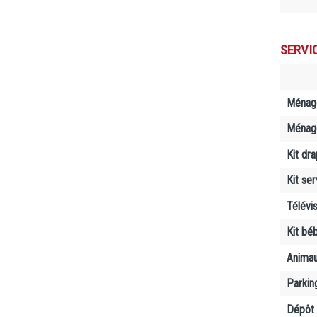
SERVI
Ménag
Ménage
Kit dr
Kit se
Télévi
Kit bé
Anima
Parkin
Dépôt 