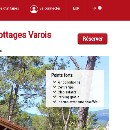
e d'affaires
Se connecter
EUR
FR
ottages Varois
es
Points forts
Air conditionné
Centre Spa
Club enfants
Parking gratuit
Piscine extérieure chauffée