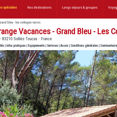
es spéciales
Nos destinations
Longs séjours
& groupes
Voyag
rand bleu - les cottages varois
ange Vacances - Grand Bleu - Les C
- 83210 Solliès-Toucas - France
ités
|
Infos pratiques
|
Equipements
|
Services
|
Acces
|
Conditions générales
|
Commentair