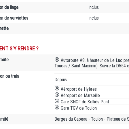
on de linge
inclus
on de serviettes
inclus
nette
NT S'Y RENDRE ?
route
Autoroute A8, à hauteur de Le Luc pren
Toucas / Saint Maximin). Suivre la D554 e
on ou train
Depuis
Aéroport de Hyères
Aéroport de Marseille
Gare SNCF de Solliès Pont
Gare TGV de Toulon
imité
Berges du Gapeau - Toulon - Plateau de 