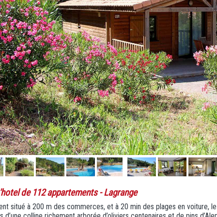
'hotel de 112 appartements
- Lagrange
ent situé à 200 m des commerces, et à 20 min des plages en voiture, 
cs d’une colline richement arborée d’oliviers centenaires et de pins d’Alep 