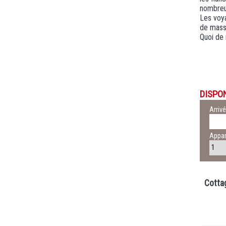
nombreux
Les voya
de mass
Quoi de 
DISPON
Arriv
Appa
Cotta