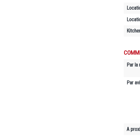
Locati
Locati
Kitche
COMME
Par la 
Par avi
A prox