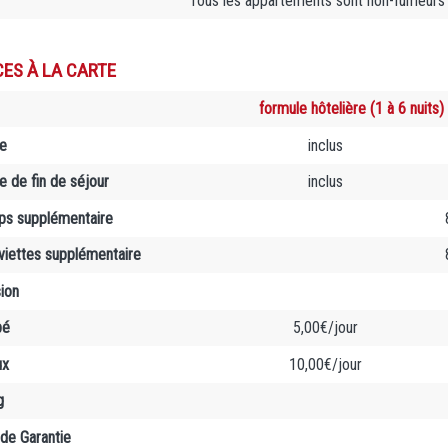
Tous les appartements sont non-fumeurs
CES À LA CARTE
formule hôtelière (1 à 6 nuits)
e
inclus
 de fin de séjour
inclus
aps supplémentaire
rviettes supplémentaire
sion
bé
5,00€/jour
ux
10,00€/jour
g
de Garantie