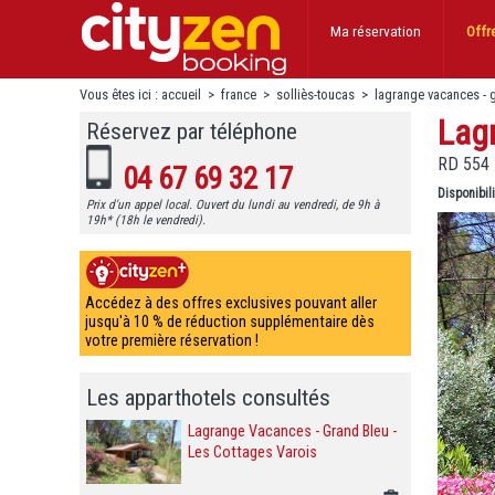
Ma réservation
Offr
Vous êtes ici :
accueil
>
france
>
solliès-toucas
>
lagrange vacances - g
Lagr
Réservez par téléphone
RD 554 
04 67 69 32 17
Disponibil
Prix d'un appel local. Ouvert du lundi au vendredi, de 9h à
19h* (18h le vendredi).
Accédez à des offres exclusives pouvant aller
jusqu'à 10 % de réduction supplémentaire dès
votre première réservation !
Les apparthotels consultés
Lagrange Vacances - Grand Bleu -
Les Cottages Varois