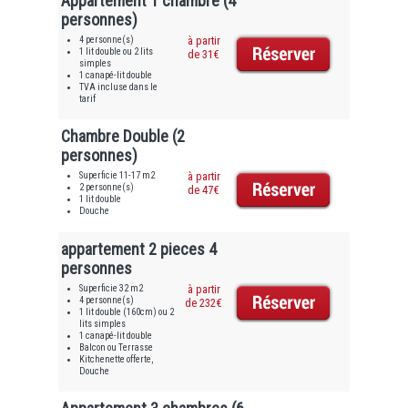
Appartement 1 chambre (4
personnes)
4 personne(s)
à partir
1 lit double ou 2 lits
de 31€
simples
1 canapé-lit double
TVA incluse dans le
tarif
Chambre Double (2
personnes)
Superficie 11-17 m2
à partir
2 personne(s)
de 47€
1 lit double
Douche
appartement 2 pieces 4
personnes
Superficie 32 m2
à partir
4 personne(s)
de 232€
1 lit double (160cm) ou 2
lits simples
1 canapé-lit double
Balcon ou Terrasse
Kitchenette offerte,
Douche