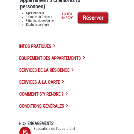
Appartement 3 chambres (6
personnes)
6 personne(s)
à partir
1 canapé-lit 2 places
de 292€
3 lits doubles et/ou twin
Kitchenette offerte
INFOS PRATIQUES
EQUIPEMENT DES APPARTEMENTS
SERVICES DE LA RÉSIDENCE
SERVICES À LA CARTE
COMMENT S'Y RENDRE ?
CONDITIONS GÉNÉRALES
NOS
ENGAGEMENTS
Spécialiste de l'apparthôtel