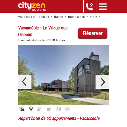
Vous êtes ici :
accueil
>
france
>
rhône-alpes
>
motz
>
vacancéole - le village des oiseaux
Vacancéole - Le Village des
Oiseaux
Espace sports et nature du Fier - 73310 Motz - France
Appart'hotel de 52 appartements
- Vacanceole