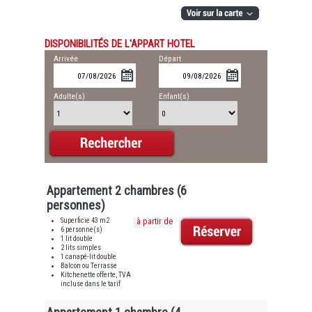
DISPONIBILITÉS DE L'APPART HOTEL
Arrivée
Départ
Adulte(s)
Enfant(s)
Appartement 2 chambres (6
personnes)
Superficie 43 m2
à partir de
6 personne(s)
1 lit double
2 lits simples
1 canapé-lit double
Balcon ou Terrasse
Kitchenette offerte, TVA
incluse dans le tarif