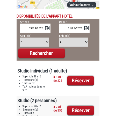
DISPONIBILITÉS DE L'APPART HOTEL
Arrivée
Départ
Adulte(s)
Enfant(s)
Studio Individuel (1 adulte)
Superficie 19 m2
à partir
1 personne(s)
de 32€
1 lit simple
TVA incluse dans le
tarif
Studio (2 personnes)
Superficie 20 m2
à partir
2 personne(s)
de 35€
1 lit double