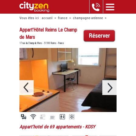
Vous êtes ici :
accueil
>
france
>
champagne-ardenne
>
reims
>
appart'hôtel reims le champ de mars
Appart'Hôtel Reims Le Champ
de Mars
17 rue du Champ de Mars - 51100 Reims - France
Appart'hotel de 69 appartements
- KOSY