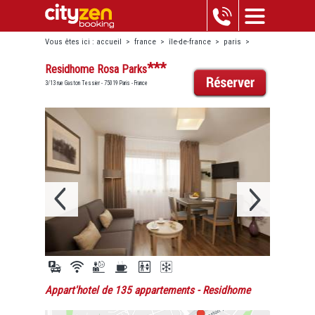
Vous êtes ici :
accueil
>
france
>
île-de-france
>
paris
>
buttes-chaumont
>
residhome rosa parks
***
Residhome Rosa Parks
3/13 rue Gaston Tessier - 75019 Paris - France
Appart'hotel de 135 appartements
- Residhome