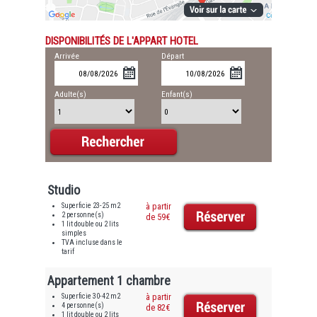
DISPONIBILITÉS DE L'APPART HOTEL
Arrivée
Départ
Adulte(s)
Enfant(s)
Studio
Superficie 23-25 m2
à partir
2 personne(s)
de 59€
1 lit double ou 2 lits
simples
TVA incluse dans le
tarif
Appartement 1 chambre
Superficie 30-42 m2
à partir
4 personne(s)
de 82€
1 lit double ou 2 lits