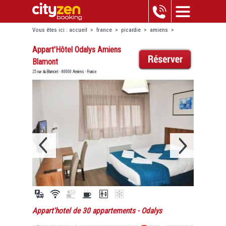
Vous êtes ici :
accueil
>
france
>
picardie
>
amiens
>
appart'hôtel odalys amiens blamont
Appart'Hôtel Odalys Amiens
Blamont
25 rue du Blamont - 80000 Amiens - France
Appart'hotel de 30 appartements
- Odalys