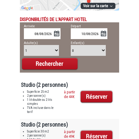
DISPONIBILITÉS DE L'APPART HOTEL
Arrivée
Départ
Adulte(s)
Enfant(s)
Studio (2 personnes)
Superficie 25 m2
à partir
2 personne(s)
de 44€
1 lit double ou 2 lits
simples
TVA incluse dans le
tarif
Studio (2 personnes)
Superficie 30 m2
à partir
2 personne(s)
de 49€