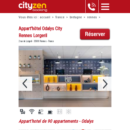
Vous êtes ici :
accueil
>
france
>
bretagne
>
rennes
>
appart'hôtel odalys city rennes lorgeril
Appart'hôtel Odalys City
Rennes Lorgeril
2 rue de Lorgeril - 35000 Rennes - France
Appart'hotel de 90 appartements
- Odalys