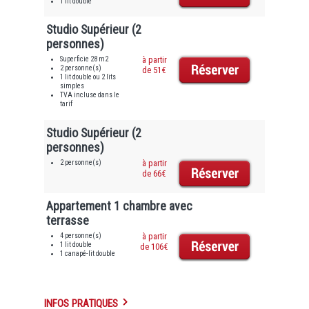
1 lit double
Studio Supérieur (2
personnes)
Superficie 28 m2
à partir
2 personne(s)
de 51€
1 lit double ou 2 lits
simples
TVA incluse dans le
tarif
Studio Supérieur (2
personnes)
2 personne(s)
à partir
de 66€
Appartement 1 chambre avec
terrasse
4 personne(s)
à partir
1 lit double
de 106€
1 canapé-lit double
INFOS PRATIQUES