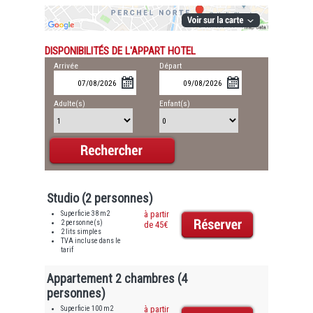
DISPONIBILITÉS DE L'APPART HOTEL
Arrivée
Départ
Adulte(s)
Enfant(s)
Studio (2 personnes)
Superficie 38 m2
à partir
2 personne(s)
de 45€
2 lits simples
TVA incluse dans le
tarif
Appartement 2 chambres (4
personnes)
Superficie 100 m2
à partir