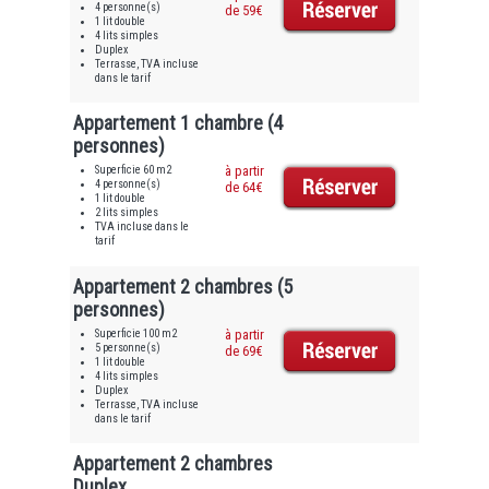
4 personne(s)
de 59€
1 lit double
4 lits simples
Duplex
Terrasse, TVA incluse
dans le tarif
Appartement 1 chambre (4
personnes)
Superficie 60 m2
à partir
4 personne(s)
de 64€
1 lit double
2 lits simples
TVA incluse dans le
tarif
Appartement 2 chambres (5
personnes)
Superficie 100 m2
à partir
5 personne(s)
de 69€
1 lit double
4 lits simples
Duplex
Terrasse, TVA incluse
dans le tarif
Appartement 2 chambres
Duplex