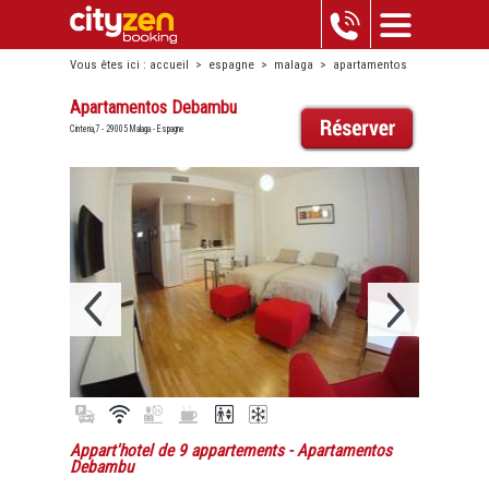
Vous êtes ici :
accueil
>
espagne
>
malaga
>
apartamentos
debambu
Apartamentos Debambu
Cinteria,7 - 29005 Malaga - Espagne
Appart'hotel de 9 appartements
- Apartamentos
Debambu