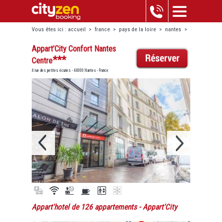
Vous êtes ici :
accueil
>
france
>
pays de la loire
>
nantes
>
appart’city confort nantes centre
Appart’City Confort Nantes
***
Centre
4 rue des petites écuries - 44000 Nantes - France
Appart'hotel de 126 appartements
- Appart'City