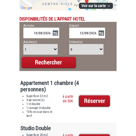
DISPONIBILITÉS DE L'APPART HOTEL
Arrivée
Départ
Adulte(s)
Enfant(s)
Appartement 1 chambre (4
personnes)
Superficie 32 m2
à partir
4 personne(s)
de 50€
1 lit double
1 canapé-lit double
TVA incluse dans le
tarif
Studio Double
Superficie 20 m2
à partir