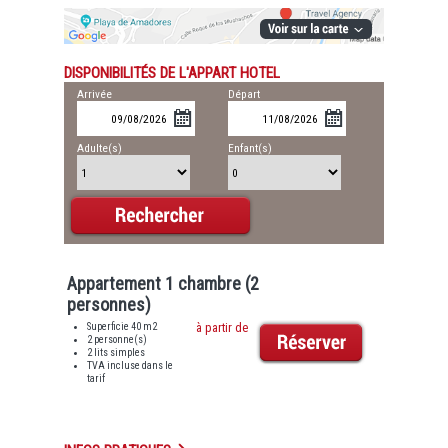
DISPONIBILITÉS DE L'APPART HOTEL
Arrivée
Départ
Adulte(s)
Enfant(s)
Appartement 1 chambre (2
personnes)
Superficie 40 m2
à partir de
2 personne(s)
2 lits simples
TVA incluse dans le
tarif