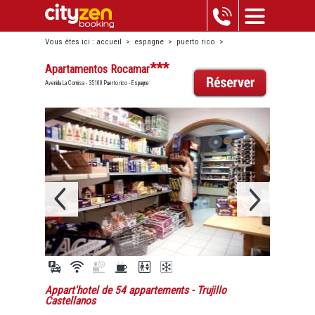
Vous êtes ici :
accueil
>
espagne
>
puerto rico
>
apartamentos rocamar
***
Apartamentos Rocamar
Avenida La Cornisa - 35100 Puerto rico - Espagne
Appart'hotel de 54 appartements
- Trujillo
Castellanos