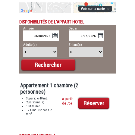
DISPONIBILITÉS DE L'APPART HOTEL
Arrivée
Départ
Adulte(s)
Enfant(s)
Appartement 1 chambre (2
personnes)
Superficie 40 m2
à partir
2 personne(s)
de 75€
1 lit double
TVA incluse dans le
tarif