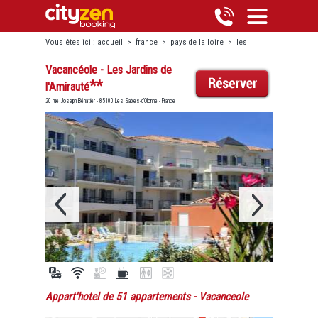
Vous êtes ici :
accueil
>
france
>
pays de la loire
>
les
sables-d'olonne
>
vacancéole - les jardins de l'amirauté
Vacancéole - Les Jardins de
**
l'Amirauté
20 rue Joseph Bénatier - 85100 Les Sables-d'Olonne - France
Appart'hotel de 51 appartements
- Vacanceole