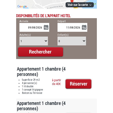
DISPONIBILITÉS DE L'APPART HOTEL
Arrivée
Départ
Adulte(s)
Enfant(s)
Appartement 1 chambre (4
personnes)
Superficie 29 m2
à partir
4 personne(s)
de 40€
1 lit double
1 canapé lit gigogne
Balcon ou Terrasse
Appartement 1 chambre (4
personnes)