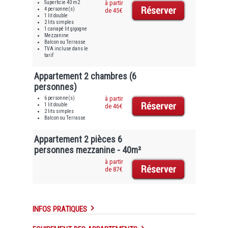
Superficie 40 m2
à partir
4 personne(s)
de 45€
1 lit double
2 lits simples
1 canapé lit gigogne
Mezzanine
Balcon ou Terrasse
TVA incluse dans le
tarif
Appartement 2 chambres (6
personnes)
6 personne(s)
à partir
1 lit double
de 46€
2 lits simples
Balcon ou Terrasse
Appartement 2 pièces 6
personnes mezzanine - 40m²
à partir
de 87€
INFOS PRATIQUES