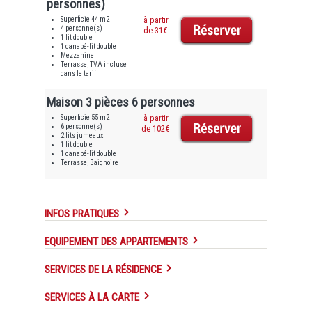
personnes)
Superficie 44 m2
à partir
4 personne(s)
de 31€
1 lit double
1 canapé-lit double
Mezzanine
Terrasse, TVA incluse
dans le tarif
Maison 3 pièces 6 personnes
Superficie 55 m2
à partir
6 personne(s)
de 102€
2 lits jumeaux
1 lit double
1 canapé-lit double
Terrasse, Baignoire
INFOS PRATIQUES
EQUIPEMENT DES APPARTEMENTS
SERVICES DE LA RÉSIDENCE
SERVICES À LA CARTE