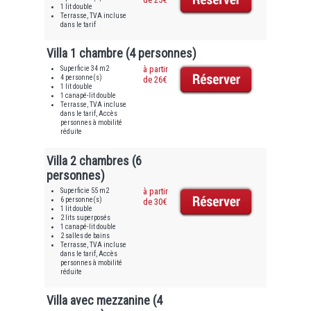
1 lit double
Terrasse, TVA incluse
dans le tarif
Villa 1 chambre (4 personnes)
Superficie 34 m2
à partir
4 personne(s)
de 26€
1 lit double
1 canapé-lit double
Terrasse, TVA incluse
dans le tarif, Accès
personnes à mobilité
réduite
Villa 2 chambres (6
personnes)
Superficie 55 m2
à partir
6 personne(s)
de 30€
1 lit double
2 lits superposés
1 canapé-lit double
2 salles de bains
Terrasse, TVA incluse
dans le tarif, Accès
personnes à mobilité
réduite
Villa avec mezzanine (4