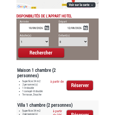
DISPONIBILITÉS DE L'APPART HOTEL
Arrivée
Départ
Adulte(s)
Enfant(s)
Maison 1 chambre (2
personnes)
Superficie 34 m2
à partir de
2 personne(s)
1 lit double
1 canapé-lit double
Terrasse, Douche
Villa 1 chambre (2 personnes)
Superficie 34 m2
à partir
2 personne(s)
de 25€