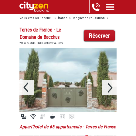
Vous êtes ici :
accueil
>
france
>
languedoc-roussillon
>
saint-christol
>
terres de france - le domaine de bacchus
Terres de France - Le
Domaine de Bacchus
291 rue du Stade - 34400 Saint-Christol - France
Appart'hotel de 65 appartements
- Terres de France