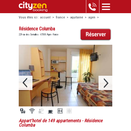
Vous êtes ici :
accueil
>
france
>
aquitaine
>
agen
>
résidence columba
Résidence Columba
229 rue des Semailles - 47000 Agen - France
Appart'hotel de 149 appartements
- Résidence
Columba