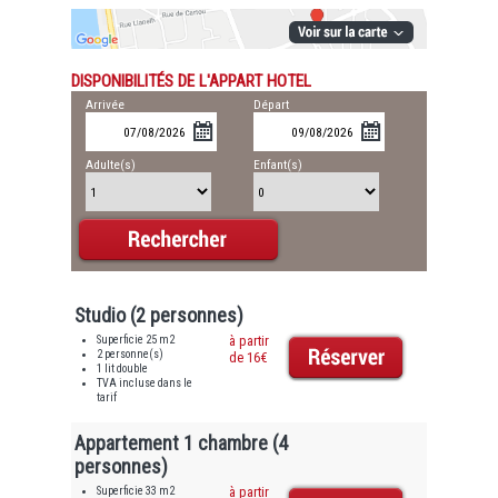
DISPONIBILITÉS DE L'APPART HOTEL
Arrivée
Départ
Adulte(s)
Enfant(s)
Studio (2 personnes)
Superficie 25 m2
à partir
2 personne(s)
de 16€
1 lit double
TVA incluse dans le
tarif
Appartement 1 chambre (4
personnes)
Superficie 33 m2
à partir