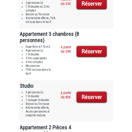
2 personne(s)
de 35€
1 lit double ou 2 lits
simples
Balcon ou Terrasse
Kitchenette offerte, TVA
incluse dans le tarif
Appartement 3 chambres (8
personnes)
Superficie 67-76 m2
à partir
8 personne(s)
de 39€
1 lit double
2 lits superposés
4 lits simples
Mezzanine
TVA incluse dans le
tarif
Studio
3 personne(s)
à partir
1 lit double
de 85€
1 canapé-lit double
Balcon ou Terrasse
Kitchenette offerte,
Accès personnes à
mobilité réduite
Appartement 2 Pièces 4