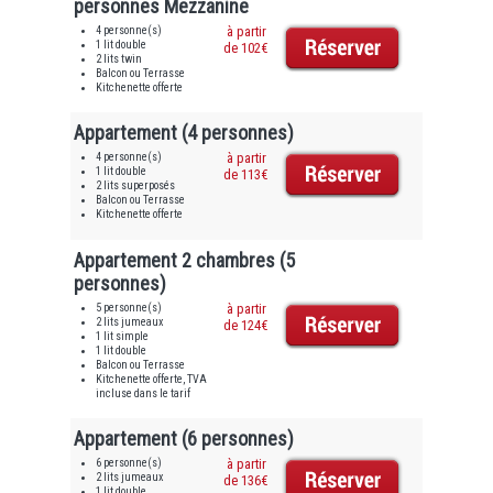
personnes Mezzanine
4 personne(s)
à partir
1 lit double
de 102€
2 lits twin
Balcon ou Terrasse
Kitchenette offerte
Appartement (4 personnes)
4 personne(s)
à partir
1 lit double
de 113€
2 lits superposés
Balcon ou Terrasse
Kitchenette offerte
Appartement 2 chambres (5
personnes)
5 personne(s)
à partir
2 lits jumeaux
de 124€
1 lit simple
1 lit double
Balcon ou Terrasse
Kitchenette offerte, TVA
incluse dans le tarif
Appartement (6 personnes)
6 personne(s)
à partir
2 lits jumeaux
de 136€
1 lit double