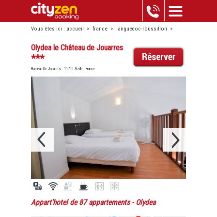
Vous êtes ici :
accueil
>
france
>
languedoc-roussillon
>
azille
>
olydea le château de jouarres
Olydea le Château de Jouarres
***
Hameau De Jouarres - 11700 Azille - France
Appart'hotel de 87 appartements
- Olydea