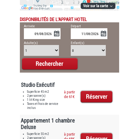
DISPONIBILITÉS DE L'APPART HOTEL
Arrivée
Départ
Adulte(s)
Enfant(s)
Studio Exécutif
Superficie 45 m2
à partir
2 personne(s)
de 61€
1 lit King size
Taxes et frais de service
inclus
Appartement 1 chambre
Deluxe
Superficie 55 m2
à partir
2 personne(s)
de 68€