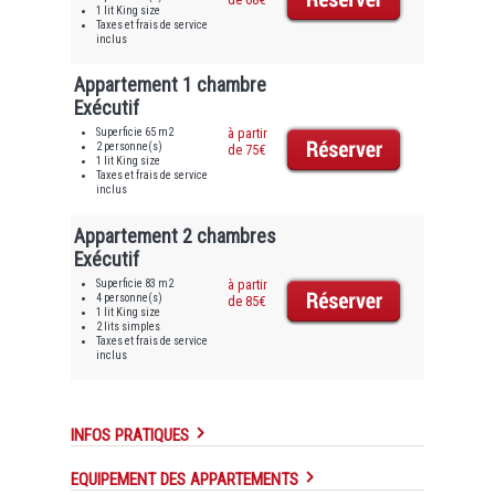
1 lit King size
Taxes et frais de service
inclus
Appartement 1 chambre
Exécutif
Superficie 65 m2
à partir
2 personne(s)
de 75€
1 lit King size
Taxes et frais de service
inclus
Appartement 2 chambres
Exécutif
Superficie 83 m2
à partir
4 personne(s)
de 85€
1 lit King size
2 lits simples
Taxes et frais de service
inclus
INFOS PRATIQUES
EQUIPEMENT DES APPARTEMENTS