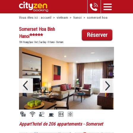
Vous êtes ici :
accueil
>
vietnam
>
hanoi
>
somerset hoa
binh hanoi
Somerset Hoa Binh
*****
Hanoi
106 Hoang Quoc Viet, Cau Giay - 0 Hanoi - Vietnam
Appart'hotel de 206 appartements
- Somerset