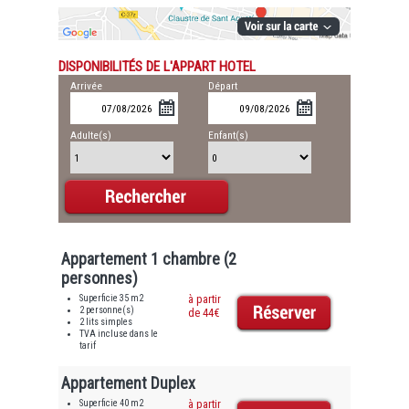
DISPONIBILITÉS DE L'APPART HOTEL
Arrivée
Départ
Adulte(s)
Enfant(s)
Appartement 1 chambre (2
personnes)
Superficie 35 m2
à partir
2 personne(s)
de 44€
2 lits simples
TVA incluse dans le
tarif
Appartement Duplex
Superficie 40 m2
à partir