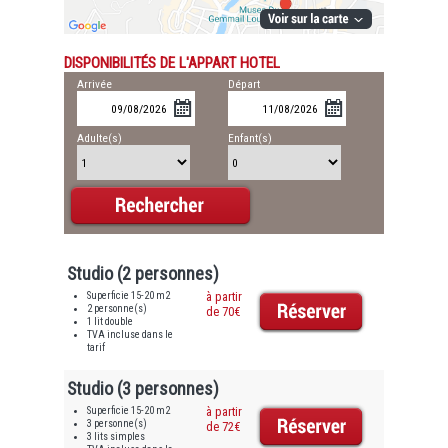
DISPONIBILITÉS DE L'APPART HOTEL
Arrivée
Départ
Adulte(s)
Enfant(s)
Studio (2 personnes)
Superficie 15-20 m2
à partir
2 personne(s)
de 70€
1 lit double
TVA incluse dans le
tarif
Studio (3 personnes)
Superficie 15-20 m2
à partir
3 personne(s)
de 72€
3 lits simples