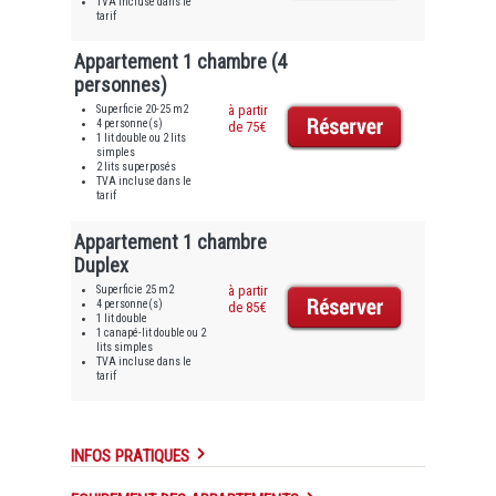
TVA incluse dans le
tarif
Appartement 1 chambre (4
personnes)
Superficie 20-25 m2
à partir
4 personne(s)
de 75€
1 lit double ou 2 lits
simples
2 lits superposés
TVA incluse dans le
tarif
Appartement 1 chambre
Duplex
Superficie 25 m2
à partir
4 personne(s)
de 85€
1 lit double
1 canapé-lit double ou 2
lits simples
TVA incluse dans le
tarif
INFOS PRATIQUES