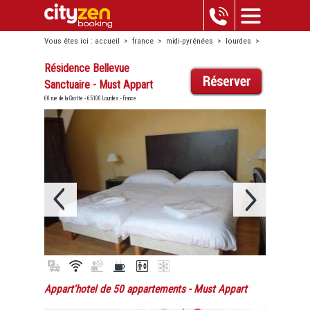
Vous êtes ici :
accueil
>
france
>
midi-pyrénées
>
lourdes
>
résidence bellevue sanctuaire - must appart
Résidence Bellevue
Sanctuaire - Must Appart
60 rue de la Grotte - 65100 Lourdes - France
Appart'hotel de 50 appartements
- Must Appart