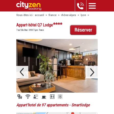
Vous êtes ici :
accueil
>
france
>
rhône-alpes
>
lyon
>
gerland
>
appart-hôtel q7 lodge
****
Appart-hôtel Q7 Lodge
7 rue Félix Brun - 69007 Lyon - France
Appart'hotel de 97 appartements
- Smartlodge