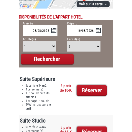
DISPONIBILITÉS DE L'APPART HOTEL
Arrivée
Départ
Adulte(s)
Enfant(s)
Suite Supérieure
Superficie 34 m2
à partir
4 personne(s)
de 104€
1 lit double ou 2 lits
simples
1 canapé-lit double
TVA incluse dans le
tarif
Suite Studio
Superficie 24 m2
à partir
2 personne(s)
de 141€