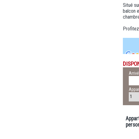
Situé su
balcon e
chambre 
Profitez
DISPON
Arriv
Appa
Appar
perso