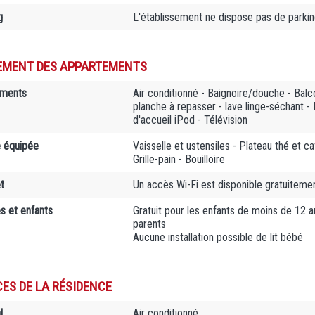
g
L'établissement ne dispose pas de parki
EMENT DES APPARTEMENTS
ements
Air conditionné - Baignoire/douche - Balc
planche à repasser - lave linge-séchant -
d'accueil iPod - Télévision
e équipée
Vaisselle et ustensiles - Plateau thé et c
Grille-pain - Bouilloire
t
Un accès Wi-Fi est disponible gratuiteme
es et enfants
Gratuit pour les enfants de moins de 12 ans
parents
Aucune installation possible de lit bébé
CES DE LA RÉSIDENCE
l
Air conditionné