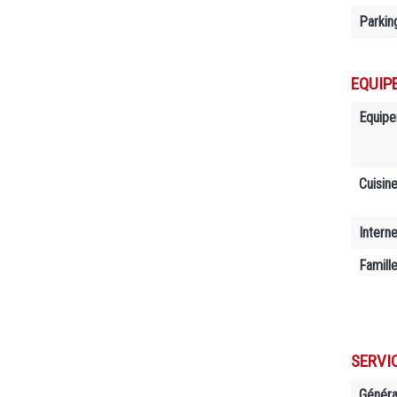
Parkin
EQUIP
Equip
Cuisin
Interne
Famill
SERVI
Généra