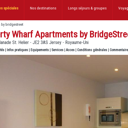
es spéciales
Nos destinations
Longs séjours
& groupes
Voyag
s by bridgestreet
erty Wharf Apartments by BridgeStre
lanade St. Helier - JE2 3AS Jersey - Royaume-Uni
ités
|
Infos pratiques
|
Equipements
|
Services
|
Acces
|
Conditions générales
|
Commentair