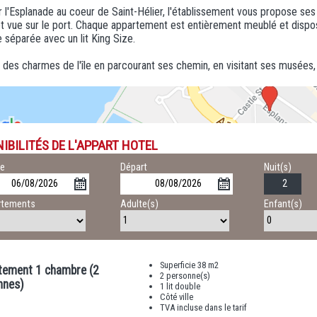
r l'Esplanade au coeur de Saint-Hélier, l'établissement vous propose s
t vue sur le port. Chaque appartement est entièrement meublé et dispose
séparée avec un lit King Size.
 des charmes de l'île en parcourant ses chemin, en visitant ses musées,
IBILITÉS DE L'APPART HOTEL
ée
Départ
Nuit(s)
rtements
Adulte(s)
Enfant(s)
Superficie 38 m2
tement 1 chambre (2
2 personne(s)
nnes)
1 lit double
Côté ville
TVA incluse dans le tarif