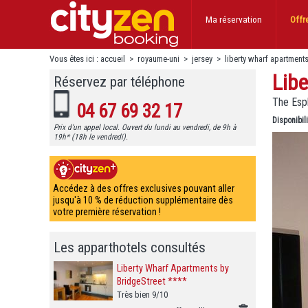
Ma réservation
Offr
Vous êtes ici :
accueil
>
royaume-uni
>
jersey
>
liberty wharf apartment
Lib
Réservez par téléphone
The Esp
04 67 69 32 17
Disponibil
Prix d'un appel local. Ouvert du lundi au vendredi, de 9h à
19h* (18h le vendredi).
Accédez à des offres exclusives pouvant aller
jusqu'à 10 % de réduction supplémentaire dès
votre première réservation !
Les apparthotels consultés
Liberty Wharf Apartments by
BridgeStreet ****
Très bien 9/10