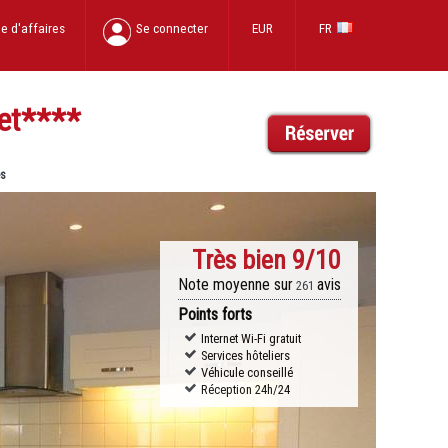
e d'affaires
Se connecter
EUR
FR
et
****
es
Très bien
9/10
Note moyenne sur
avis
261
Points forts
Internet Wi-Fi gratuit
Services hôteliers
Véhicule conseillé
Réception 24h/24