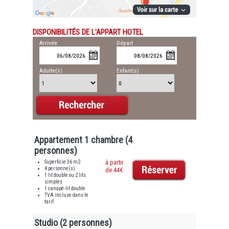
DISPONIBILITÉS DE L'APPART HOTEL
Arrivée
Départ
Adulte(s)
Enfant(s)
Appartement 1 chambre (4
personnes)
Superficie 36 m2
à partir
4 personne(s)
de 44€
1 lit double ou 2 lits
simples
1 canapé-lit double
TVA incluse dans le
tarif
Studio (2 personnes)