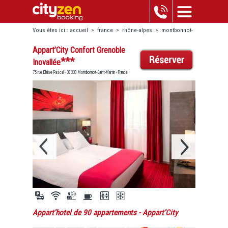
Vous êtes ici :
accueil
>
france
>
rhône-alpes
>
montbonnot-
saint-martin
>
appart’city confort grenoble inovallée
Appart’City Confort Grenoble
***
Inovallée
75 rue Blaise Pascal - 38330 Montbonnot-Saint-Martin - France
Appart'hotel de 90 appartements
- Appart'City