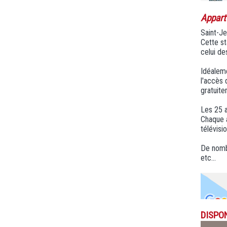
Appart
Saint-Je
Cette st
celui de
Idéalem
l'accès 
gratuite
Les 25 a
Chaque a
télévisi
De nombr
etc...
DISPON