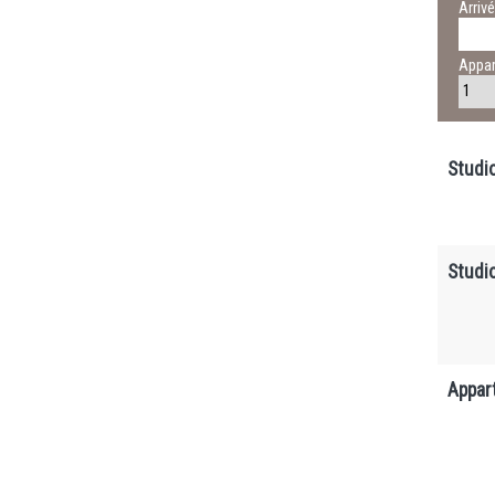
Arriv
Appa
Studi
Studi
Appar