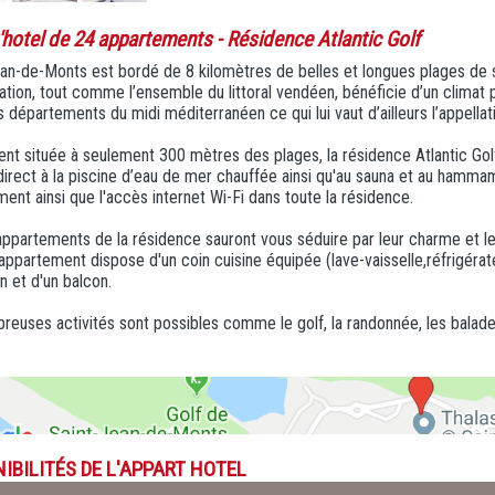
'hotel de 24 appartements
- Résidence Atlantic Golf
an-de-Monts est bordé de 8 kilomètres de belles et longues plages de sa
ation, tout comme l’ensemble du littoral vendéen, bénéficie d’un climat 
s départements du midi méditerranéen ce qui lui vaut d’ailleurs l’appella
ent située à seulement 300 mètres des plages, la résidence Atlantic G
direct à la piscine d’eau de mer chauffée ainsi qu'au sauna et au hamma
ment ainsi que l'accès internet Wi-Fi dans toute la résidence.
ppartements de la résidence sauront vous séduire par leur charme et l
ppartement dispose d'un coin cuisine équipée (lave-vaisselle,réfrigérate
on et d'un balcon.
euses activités sont possibles comme le golf, la randonnée, les balades en
IBILITÉS DE L'APPART HOTEL