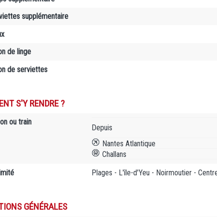
rviettes supplémentaire
ux
on de linge
on de serviettes
NT S'Y RENDRE ?
on ou train
Depuis
Nantes Atlantique
Challans
imité
Plages - L'île-d'Yeu - Noirmoutier - Cent
TIONS GÉNÉRALES