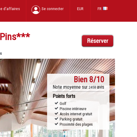
e d'affaires
Se connecter
EUR
FR
 Pins
***
es
Bien
8/10
Note moyenne sur
avis
2458
Points forts
Golf
Piscine intérieure
Accès internet gratuit
Parking gratuit
Proximité des plages