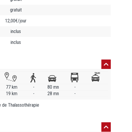
gratuit
12,00€/jour
inclus
inclus
77 km
-
80 mn
-
19 km
-
28 mn
-
re de Thalassothérapie