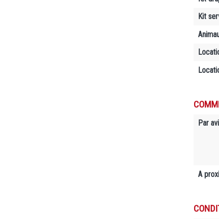
Kit se
Anima
Locati
Locati
COMME
Par avi
A prox
CONDI