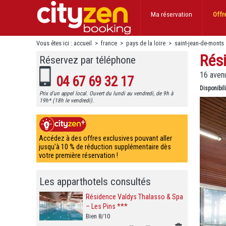
Ma réservation
Offr
Vous êtes ici :
accueil
>
france
>
pays de la loire
>
saint-jean-de-monts
Rés
Réservez par téléphone
16 aven
04 67 69 32 17
Disponibil
Prix d'un appel local. Ouvert du lundi au vendredi, de 9h à
19h* (18h le vendredi).
Accédez à des offres exclusives pouvant aller
jusqu'à 10 % de réduction supplémentaire dès
votre première réservation !
Les apparthotels consultés
Résidence Valdys Thalasso & Spa
– Les Pins ***
Bien 8/10