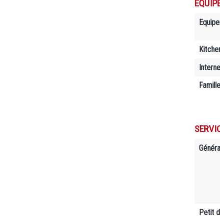
EQUIP
Equip
Kitche
Interne
Famill
SERVI
Généra
Petit 