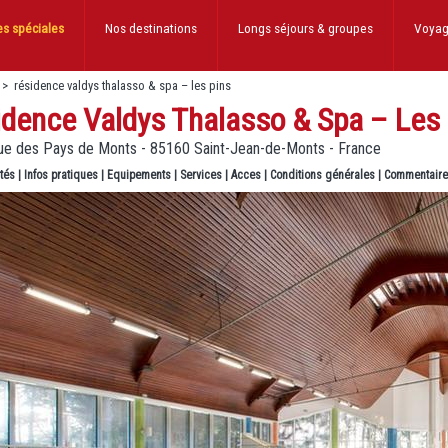
es spéciales
Nos destinations
Longs séjours
& groupes
Voyag
>
résidence valdys thalasso & spa – les pins
idence Valdys Thalasso & Spa – Les
ue des Pays de Monts - 85160 Saint-Jean-de-Monts - France
ités
|
Infos pratiques
|
Equipements
|
Services
|
Acces
|
Conditions générales
|
Commentair