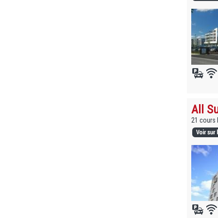
All S
21 cours 