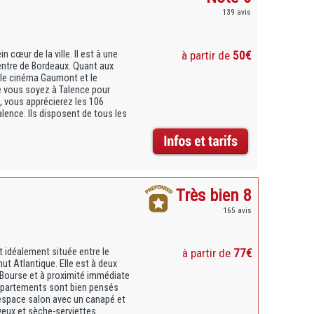
139 avis
 cœur de la ville. Il est à une
à partir de
50€
entre de Bordeaux. Quant aux
 le cinéma Gaumont et le
ue vous soyez à Talence pour
le, vous apprécierez les 106
ence. Ils disposent de tous les
Très bien 8
165 avis
 idéalement située entre le
à partir de
77€
ut Atlantique. Elle est à deux
a Bourse et à proximité immédiate
appartements sont bien pensés
 espace salon avec un canapé et
eux et sèche-serviettes...