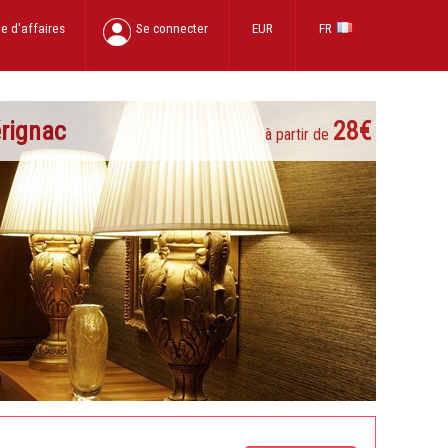
e d'affaires
Se connecter
EUR
FR
rignac
28€
à partir de