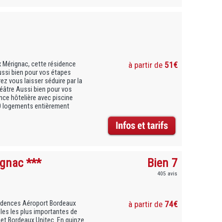
x Mérignac, cette résidence
à partir de
51€
ussi bien pour vos étapes
z vous laisser séduire par la
héâtre Aussi bien pour vos
nce hôtelière avec piscine
90 logements entièrement
gnac ***
Bien 7
405 avis
sidences Aéroport Bordeaux
à partir de
74€
les les plus importantes de
et Bordeaux Unitec. En quinze