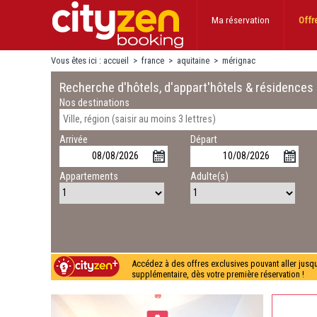
Ma réservation
Offr
Vous êtes ici :
accueil
>
france
>
aquitaine
>
mérignac
Recherche d'hôtels, d'appart'hôtels & résidences
Nos destinations
Arrivée
Départ
Appartements
Adulte(s)
Accédez à des offres exclusives pouvant aller jusq
supplémentaire, dès votre première réservation !