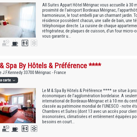
All Suites Appart Hôtel Mérignac vous accueille à 30 mi
proximité de l’aéroport Bordeaux Mérignac, l’apparthô
harmonieuse, le tout embelli par un charmant jardin. 
résidence possèdent chacun, une salle de bain, une tél
téléphonique directe. La cuisine de chaque appartem
réfrigérateur, de plaques de cuisson, d’un four micro-o
vous garantir u...
& Spa By Hôtels & Préférence ****
 J.F.Kennedy 33700 Mérignac - France
Le M & Spa By Hôtels & Préférence **** se situe à pro
économiques de l’agglomération bordelaise. A seulem
international de Bordeaux-Mérignac et à 10 mn du centr
classée au patrimoine mondial de l'UNESCO - notre é
Chambres et Suites (dont 13 avec un accès pour client
insonorisées, climatisées et entièrement équipées po
besoins en court...