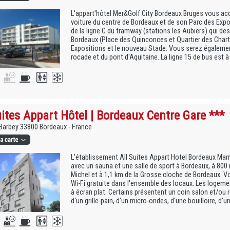
L'appart'hôtel Mer&Golf City Bordeaux Bruges vous ac
voiture du centre de Bordeaux et de son Parc des Expos
de la ligne C du tramway (stations les Aubiers) qui des
Bordeaux (Place des Quinconces et Quartier des Chartr
Expositions et le nouveau Stade. Vous serez égalemen
rocade et du pont d'Aquitaine. La ligne 15 de bus est à
uites Appart Hôtel | Bordeaux Centre Gare ***
Barbey 33800 Bordeaux - France
L'établissement All Suites Appart Hotel Bordeaux Ma
avec un sauna et une salle de sport à Bordeaux, à 800 
Michel et à 1,1 km de la Grosse cloche de Bordeaux. V
Wi-Fi gratuite dans l'ensemble des locaux. Les logem
à écran plat. Certains présentent un coin salon et/ou 
d'un grille-pain, d'un micro-ondes, d'une bouilloire, d'un 