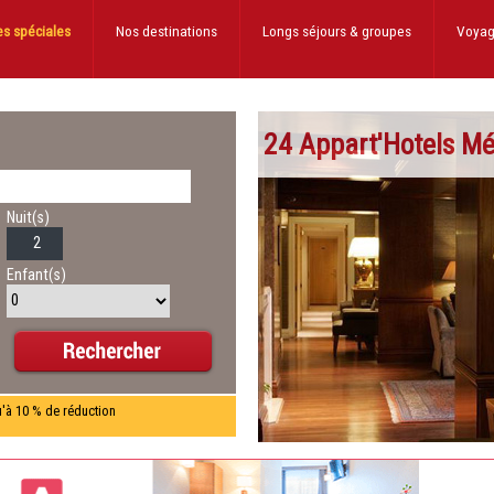
es spéciales
Nos destinations
Longs séjours
& groupes
Voyag
24 Appart'Hotels Mé
Nuit(s)
Enfant(s)
u'à 10 % de réduction