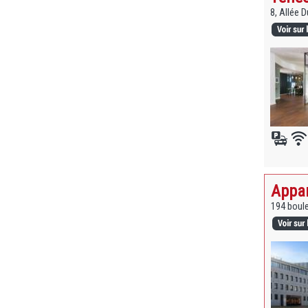
8, Allée 
Appar
194 boul