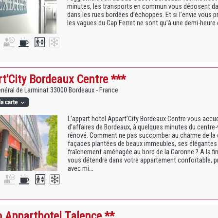
minutes, les transports en commun vous déposent dans 
dans les rues bordées d’échoppes. Et si l’envie vous pre
les vagues du Cap Ferret ne sont qu’à une demi-heure e
t'City Bordeaux Centre ***
énéral de Larminat 33000 Bordeaux - France
L'appart hotel Appart’City Bordeaux Centre vous accue
d’affaires de Bordeaux, à quelques minutes du centre-
rénové. Comment ne pas succomber au charme de la ca
façades plantées de beaux immeubles, ses élégantes
fraîchement aménagée au bord de la Garonne ? A la fin
vous détendre dans votre appartement confortable, pro
avec mi...
 Apparthotel Talence **