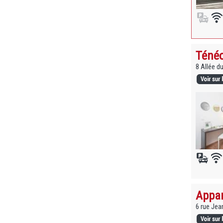
Ténéo
8 Allée d
Appar
6 rue Je