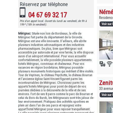
Réservez par téléphone
Néméa
04 67 69 32 17
Residenc
Prix d'un appel local. Ouvert du lundi au vendredi, de 9h à
19h* (18h le vendredi).
Mérignac:
Située non loin de Bordeaux, la ville de
Mérignac fait partie du département de la Gironde.
Mérignac est une ville innovante. D’ailleurs, elle abrite
plusieurs industries aéronautiques et des industries
pharmaceutiques. De plus, bien que Mérignac soit
accessible par autoroute et par voie ferrée, la ville dispose
aussi d’un aéroport international. Pour vous accueillir
confortablement, la ville possède plusieurs appartements
hotels Mérignac, conviviaux et chaleureux. Pour vos
vacances en région bordelaise, Mérignac possède
plusieurs monuments historiques qui méritent d’être visités.
Tour de Veyrines, le château Peychotte, le château Bourran
et l’ancienne église Saint-Vincent figurent parmi les
Zenit
incontournables de Mérignac. Choisissez parmi les
apparts’hotels Mérignac pour point de départ de vos
33 avenue
journées dédiées à la découverte de la ville et de ses
environs. Fort de ses 8 parcs comme le parc de Bourran et
celui du Bois du Burck, les Mérignacais sont très jaloux de
leur environnement. Pratiquez des activités sportives en
plein air dans l’un de ces parcs et rejoignez votre
appart’hotel Mérignac pour vous reposer tranquillement.
La ville possède aussi plusieurs restaurants proposant des