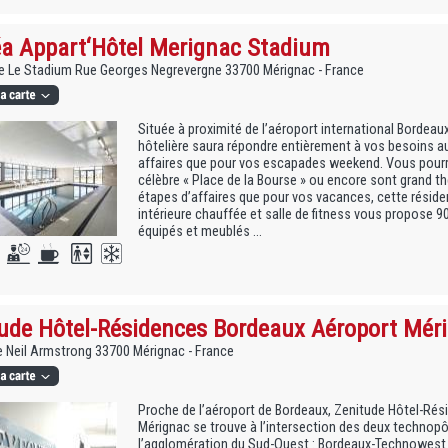
 Appart‘Hôtel Merignac Stadium
e Le Stadium Rue Georges Negrevergne 33700 Mérignac - France
Située à proximité de l’aéroport international Bordeau
hôtelière saura répondre entièrement à vos besoins a
affaires que pour vos escapades weekend. Vous pourre
célèbre « Place de la Bourse » ou encore sont grand t
étapes d’affaires que pour vos vacances, cette réside
intérieure chauffée et salle de fitness vous propose 
équipés et meublés ...
ude Hôtel-Résidences Bordeaux Aéroport Méri
 Neil Armstrong 33700 Mérignac - France
Proche de l’aéroport de Bordeaux, Zenitude Hôtel-Ré
Mérignac se trouve à l’intersection des deux technopô
l’agglomération du Sud-Ouest : Bordeaux-Technowest 