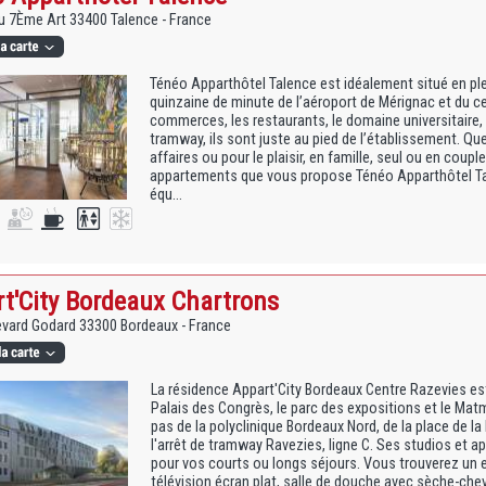
Du 7Ème Art 33400 Talence - France
Ténéo Apparthôtel Talence est idéalement situé en plein
quinzaine de minute de l’aéroport de Mérignac et du c
commerces, les restaurants, le domaine universitaire,
tramway, ils sont juste au pied de l’établissement. Q
affaires ou pour le plaisir, en famille, seul ou en coup
appartements que vous propose Ténéo Apparthôtel Tal
équ...
t'City Bordeaux Chartrons
evard Godard 33300 Bordeaux - France
La résidence Appart'City Bordeaux Centre Razevies est
Palais des Congrès, le parc des expositions et le Matm
pas de la polyclinique Bordeaux Nord, de la place de l
l'arrêt de tramway Ravezies, ligne C. Ses studios et 
pour vos courts ou longs séjours. Vous trouverez un
télévision écran plat, salle de douche avec sèche-chev