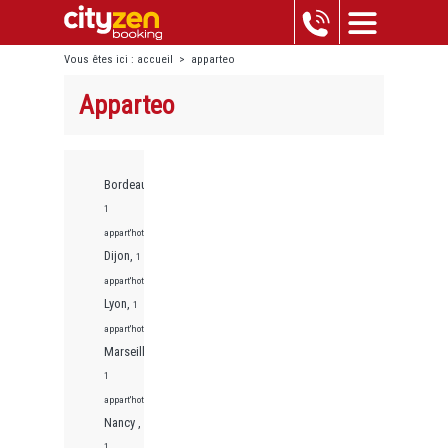
Vous êtes ici :
accueil
>
apparteo
Apparteo
Bordeaux,
1
appart'hotels
Dijon,
1
appart'hotels
Lyon,
1
appart'hotels
Marseille,
1
appart'hotels
Nancy ,
1