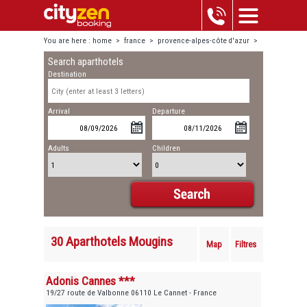
You are here :
home
>
france
>
provence-alpes-côte d'azur
>
Search aparthotels
mougins
Destination
Arrival
Departure
Adults
Children
30 Aparthotels Mougins
Map
Filtres
Adonis Cannes ***
19/27 route de Valbonne 06110 Le Cannet - France