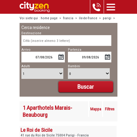
Voi siete qui :
home page
>
francia
>
île-de-france
>
parigi
>
Cerca residence
marais-beaubourg
Destinazione
Arrivo
Partenza
Adulti
Bambini
1 Aparthotels Marais-
Mappa
Filtres
Beaubourg
Le Roi de Sicile
41 rue du Roi de Sicile 75004 Parigi - Francia