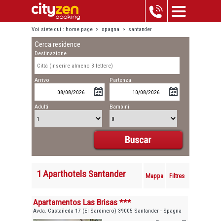
Voi siete qui :
home page
>
spagna
>
santander
Cerca residence
Destinazione
Arrivo
Partenza
Adulti
Bambini
1 Aparthotels Santander
Mappa
Filtres
Apartamentos Las Brisas ***
Avda. Castañeda 17 (El Sardinero) 39005 Santander - Spagna