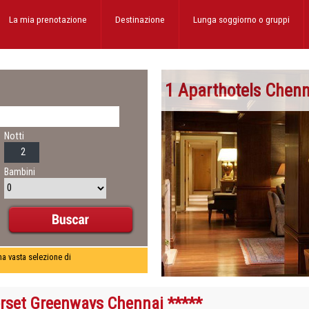
La mia prenotazione
Destinazione
Lunga soggiorno
o gruppi
1 Aparthotels Chenn
Notti
Bambini
una vasta selezione di
set Greenways Chennai *****