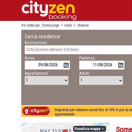
Voi siete qui :
home page
>
india
>
chennai
Cerca residence
Destinazione
Arrivo
Partenza
Appartamenti
Adulti
Registrati per ottenere sconti fino al 10% in più su 
appartamenti
Somer