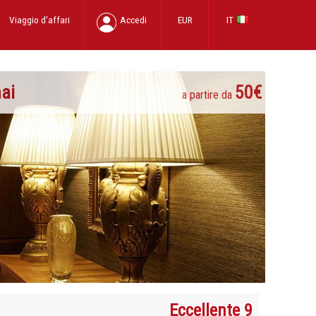
Viaggio d'affari
Accedi
EUR
IT
ai
50€
a partire da
Eccellente 9