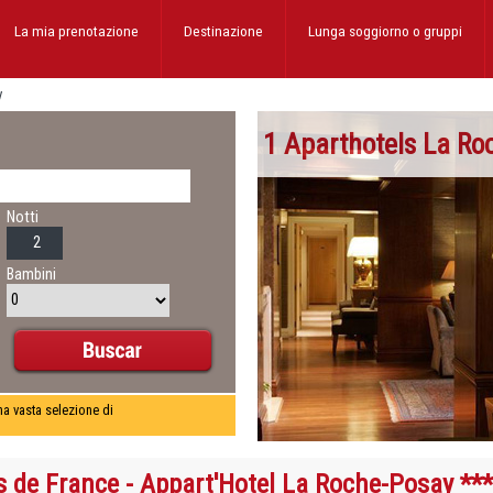
La mia prenotazione
Destinazione
Lunga soggiorno
o gruppi
y
1 Aparthotels La Ro
Notti
Bambini
una vasta selezione di
s de France - Appart'Hotel La Roche-Posay ***