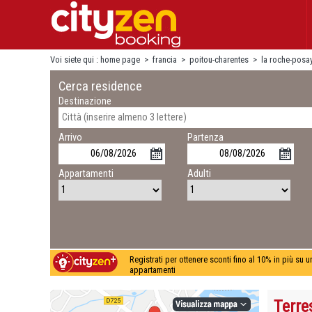
Voi siete qui :
home page
>
francia
>
poitou-charentes
>
la roche-posa
Cerca residence
Destinazione
Arrivo
Partenza
Appartamenti
Adulti
Registrati per ottenere sconti fino al 10% in più su 
appartamenti
Terre