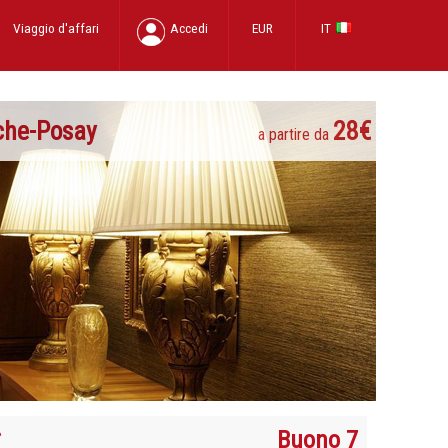
Viaggio d'affari
Accedi
EUR
IT
che-Posay
28€
a partire da
Buono 7