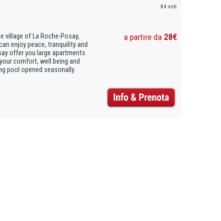
84 voti
ue village of La Roche-Posay,
a partire da
28€
can enjoy peace, tranquility and
say offer you large apartments
 your comfort, well being and
ng pool opened seasonally.