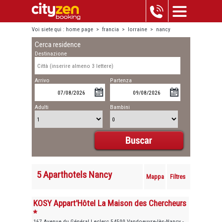
Voi siete qui :
home page
>
francia
>
lorraine
>
nancy
Cerca residence
Destinazione
Arrivo
Partenza
Adulti
Bambini
5 Aparthotels Nancy
Mappa
Filtres
KOSY Appart'Hôtel La Maison des Chercheurs
*
167 Avenue du Général Leclerc 54500 Vandoeuvre-lès-Nancy -